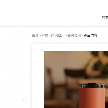
推
米麵/調理食材
好康優惠
飲品/零食
專題文章
首頁
好物
居家日用
餐具食器
目前頁面：
產品內容
米/麵/粉
8月新品優惠
豆漿/優格/植物
農產品與農友
豆麥雜糧種子
8月快閃商品優
果汁/醋飲/飲料
食品與廠商
植物油
中秋禮盒預購
茶/咖啡/花果茶
用品與廠商
不限類別
乾貨/素料/植物肉
7月惜福愛物
沖調飲/穀麥片
土地與生態
豆腐/天貝/豆製品
6月快閃商品-好
蜂蜜/椰奶
蔬食營養力
調味/醬料/烘焙食材
傳承經典優惠
休閒零食
生活提案
抹醬/果醬
文化好書優惠
堅果/果乾
共好行動
鮮凍蔬果
糖果/巧克力
里仁的努力
居家日用
個人清潔保養