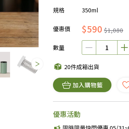
規格
350ml
女裝
佛儒書籍
女內著居家
廣論/備覽手
$590
優惠價
水
男裝
敬經帛/書套
$1,080
男內著居家
影音/圖書
數量
毛巾/浴巾/手帕
文具禮品/禮
鞋襪
燈/燃燈油
帽/口罩/配件/包包
香
20件成箱出貨
嬰幼/兒童
供具/修持用
居士服
加入購物籃
優惠活動
限時限量快閃優惠 05/31~0