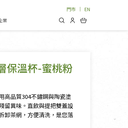
門市
EN
企業
你好，歡迎光臨！
安心蔬果
會員中心
蔬果箱/禮盒
物
我的優惠券
品
芽菜/菇
層保溫杯-蜜桃粉
理包
醬料
消費紀錄查詢
個人資料管理
產品追蹤
用高品質304不鏽鋼與陶瓷塗
好文收藏
殘留異味。直飲與提把雙蓋設
登入/註冊
拆卸茶網，方便清洗，是您落
物
寵物專區