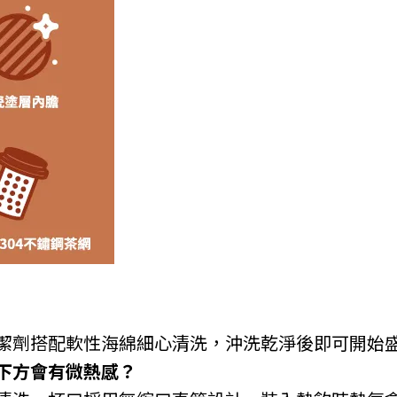
潔劑搭配軟性海綿細心清洗，沖洗乾淨後即可開始
下方會有微熱感？