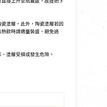
會直接上升至瓶蓋處，故提把下
陶瓷塗層。此外，陶瓷塗層若因
裝熱飲時請適量裝盛、避免過
形、塗層受損或發生危險。