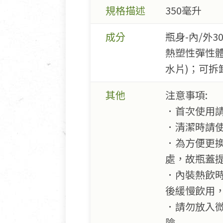
規格描述
350毫升
成分
瓶身-內/外
熱塑性彈性體
水片)；可拆
其他
注意事項:
．首次使用
．清潔時請
．為方便更
處，故瓶蓋
．內裝熱飲
後緩慢飲用
．請勿放入
險