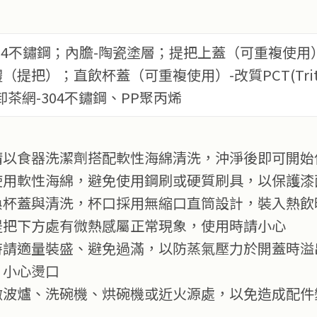
304不鏽鋼；內膽-陶瓷塗層；提把上蓋（可重複使用）
（提把）；直飲杯蓋（可重複使用）-改質PCT(Trit
卸茶網-304不鏽鋼、PP聚丙烯
請以食器洗潔劑搭配軟性海綿清洗，沖淨後即可開始
使用軟性海綿，避免使用鋼刷或硬質刷具，以保護漆
換杯蓋與清洗，杯口採用無縮口直筒設計，裝入熱飲
提把下方處有微熱感屬正常現象，使用時請小心
時請適量裝盛、避免過滿，以防蒸氣壓力於開蓋時溢
，小心燙口
微波爐、洗碗機、烘碗機或近火源處，以免造成配件