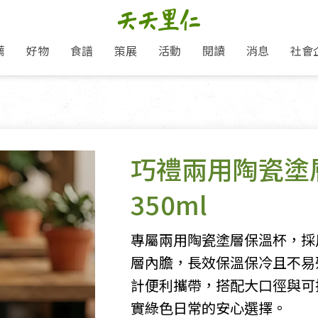
薦
好物
食譜
策展
活動
閱讀
消息
社會
里仁新訊
品牌故事
主題推薦
即食料理/糕點
愛地球,吃蔬食就可以！
主題活動
關注支持
媒體報導
養身保健
里仁七大永續行動
作夥利他 加入水滴會員
會員專屬
奶
里仁動態
中秋送禮推薦
沖泡麵/粥/湯
本土優先
永續飲食
保健食品
里仁為美刊
人才招募
門市資訊
惠
分店動態
超值好物特惠
熟食料理/調理包
減塑微革命
淨塑行動
養身食品/飲
產品/有機蔬果把關
「里仁誠食市集」永續新體驗
產品推薦
巧禮兩用陶瓷塗
產品動態
飲品
熱銷人氣產品推薦
包子饅頭/麵點
少或無添加
主食
生態保育
沙拉
中藥食材/調
點心
大事記
減塑 一起來！
350ml
經典必買推薦
粽子/蘿蔔糕/年糕
友善耕作
公益支持
酵素
里仁聯名卡
綠色保育-我們的田, 牠們的家
評延長優惠
史瓦帝尼文化節
素鬆/醬菜
支持弱勢
獲獎肯定
理念桌布下載
里仁「史瓦帝尼文化節」
專屬兩用陶瓷塗層保溫杯，採
甜品/冰品
綠色保育
聯名合作
加入會員
層內膽，長效保溫保冷且不易
麵包/糕點
永續飲食
計便利攜帶，搭配大口徑與可
湯品
實綠色日常的安心選擇。
衣飾鞋包
圖書/宗教文