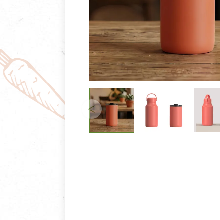
清潔/防蟲/薰香
臉部清潔/保養
餐具食器
臉部彩妝
廚房用具/家電/家飾
牙膏/牙刷/漱口
寢具織品
洗髮/潤髮/染髮
身體清潔/保養
個人用品