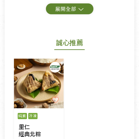
鑑賞期商品說明：
商品包裝外觀樣式色澤以實際出貨為準。
若商品發生新品瑕疵，可申請更換新品。
誠心推薦
若您購買的商品有下列「不適用七天鑑賞期商品」情
形者，除商品瑕疵以外，恕不接受退換貨.
依消保法之規定提供該商品七天免費鑑賞期(含例假
日)的服務，原則上若商品未經使用或被汙損(除商品
瑕疵)，一般皆可申請退換貨。
不適用七天鑑賞期商品：
以數位或電磁紀錄形式儲存之商品、易於變質或損壞
之商品、以及性質上無法或不適合退換之商品：如
純素
冷凍
CD、VCD、DVD、電腦軟體，若產品瑕疵無法讀取僅
里仁
接受原片換新。
經典北粽
衣飾鞋類-如T恤，如於送達後水洗或污損者。