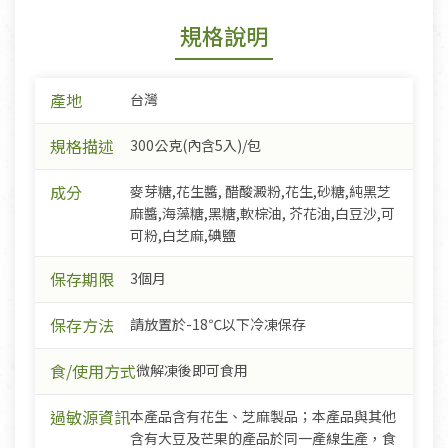
規格說明
產地
台灣
規格描述
300公克(內含5入)/包
成分
麥芽糖,花生醬, 醋酸澱粉,花生,砂糖,純黑芝
麻醬,海藻糖,黑糖,軟棕油, 芥花油,白豆沙,可
可粉,白芝麻,碘鹽
保存期限
3個月
保存方法
請放置於-18℃以下冷凍保存
食/使用方式
微解凍後即可食用
過敏源資訊
本產品含有花生、芝麻製品；本產品與其他
含有大豆及芒果的產品於同一產線生產，食