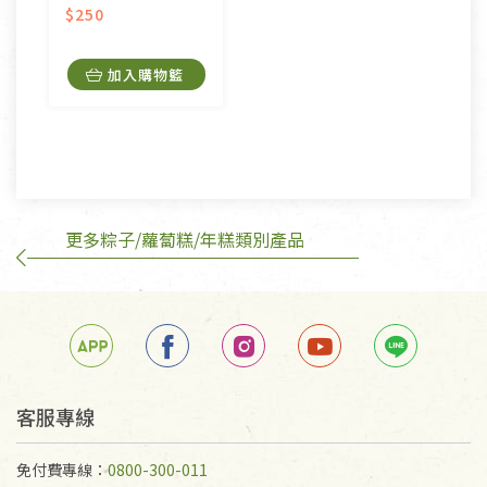
美容保養用品、內衣褲、襪子、口罩等私人消耗性產
$250
品，一經拆封使用，恕無法退貨。
內衣褲、襪子、口罩個人衛生用品除商品本身有瑕疵
加入購物籃
外,依據《通訊交易解除權合理例外情事適用準
則》, 恕無法退貨。
有標示不接受退貨的優惠商品與蔬菜箱，不接受退
換，但若為商品本身或運送過程中所造成的瑕疵，則
不在此限。
更多粽子/蘿蔔糕/年糕類別產品
客服專線
免付費專線：
0800-300-011