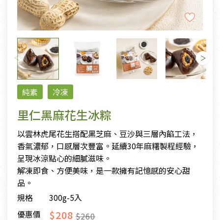
純素
冷凍
里仁黑麻花生冰粽
以雲林虎尾花生搭配黑芝麻、豆沙與三層內餡工法，
香氣濃郁，口感層次豐富。延續30年麻糬製程經驗，
呈現冰涼點心的細膩滋味。
解凍即食、方便美味，是一款擁有記憶感的安心甜
品。
規格
300g-5入
$208
優惠價
$260