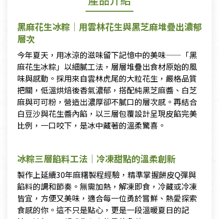
黑麻花生冰粽｜用雲林花生與黑芝麻堆疊出濃郁
層次
今年夏天，用冰涼的滋味留下記憶中的美味——「黑
麻花生冰粽」以細膩工法，層層堆疊出食材原始的風
味與感動。採用來自雲林虎尾的大粒花生，嚴格品質
把關，低溫烘焙後香氣濃郁，搭配純黑芝麻醬、白芝
麻與可可粉，營造出濃厚卻不膩口的層次感。再結合
白豆沙與花生醬內餡，以三層包覆設計呈現皮餡完美
比例，一口咬下，是冰中藏著的溫柔驚喜。
冰粽三層餡料工法｜冷凍甜點的溫柔創新
製作上延續30年麻糬製程經驗，精準掌握餅皮Q彈與
餡料的調和節奏。無需加熱，解凍即食，冷藏或冷凍
皆宜，方便又美味，適合每一位勇於嘗鮮、熱愛探索
食感的你。這不只是點心，更是一段溫暖夏日的記