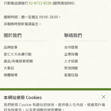
行動電話請撥打
02-8712-8236
(國際請加886)
服務時間：週一至週五 09:00-18:00。
非服務時間來電請留言。
關於我們
聯絡我們
品牌故事
合作提案
里仁七大永續行動
企業採購
產品/有機蔬果把關
人才招募
大事記
常見問題
媒體報導
客服信箱
會員服務條款
隱私權政策
本網站使用 Cookies
Copyright © 2026 里仁事業股份有限公司(統編：16301262) /
里仁網購股份有限公司(統編：25149752)
我們使用 Cookie 和類似的技術，提供個人化內容、根據用戶偏
All Rights Reserved.
好投放廣告，以及更順暢的使用體驗。