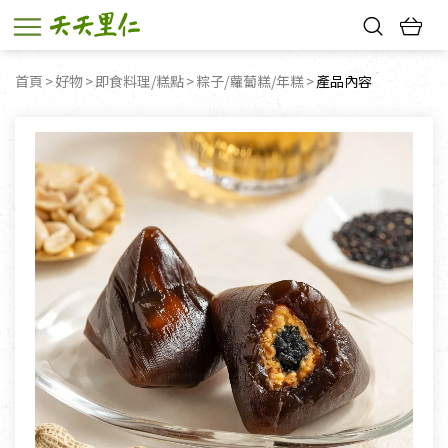
熱門搜尋：
首頁
好物
即食料理/糕點
粽子/蘿蔔糕/年糕
目前頁面：
產品內容
親子活動
幸福節中獎名單