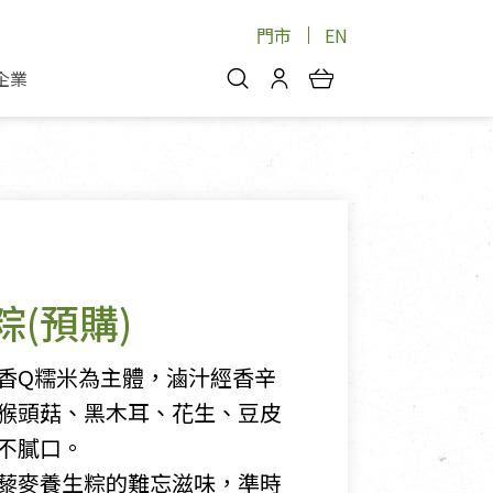
門市
EN
企業
你好，歡迎光臨！
安心蔬果
會員中心
蔬果箱/禮盒
物
我的優惠券
品
芽菜/菇
理包
醬料
消費紀錄查詢
(預購)
個人資料管理
產品追蹤
香Q糯米為主體，滷汁經香辛
好文收藏
猴頭菇、黑木耳、花生、豆皮
登入/註冊
不膩口。
藜麥養生粽的難忘滋味，準時
物
寵物專區