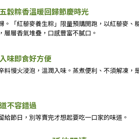
五穀粽香溫暖回歸節慶時光
歸。「紅藜麥養生粽」限量預購開跑，以紅藜麥、
，層層香氣堆疊，口感豐富不膩口。
入味即食好方便
辛料慢火浸泡，溫潤入味。蒸煮便利、不須解凍，
道不容錯過
留給節日，別等賣完才想起要吃一口家的味道。