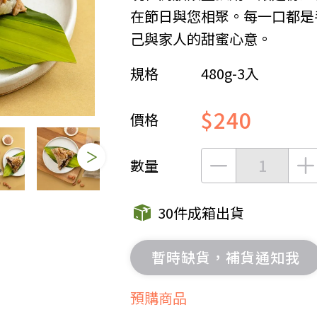
在節日與您相聚。每一口都是
女裝
佛儒書籍
己與家人的甜蜜心意。
女內著居家
廣論/備覽手
水
男裝
敬經帛/書套
規格
480g-3入
男內著居家
影音/圖書
$240
毛巾/浴巾/手帕
文具禮品/禮
價格
鞋襪
燈/燃燈油
帽/口罩/配件/包包
香
數量
嬰幼/兒童
供具/修持用
居士服
30件成箱出貨
暫時缺貨，補貨通知我
預購商品