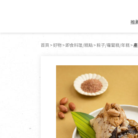
推
米麵/調理食材
好康優惠
飲品/零食
專題文章
首頁
好物
即食料理/糕點
粽子/蘿蔔糕/年糕
目
產
米/麵/粉
8月新品優惠
豆漿/優格/植物
農產品與農友
豆麥雜糧種子
8月快閃商品優
果汁/醋飲/飲料
食品與廠商
植物油
中秋禮盒預購
茶/咖啡/花果茶
用品與廠商
不限類別
乾貨/素料/植物肉
7月惜福愛物
沖調飲/穀麥片
土地與生態
豆腐/天貝/豆製品
6月快閃商品-好
蜂蜜/椰奶
蔬食營養力
調味/醬料/烘焙食材
傳承經典優惠
休閒零食
生活提案
抹醬/果醬
文化好書優惠
堅果/果乾
共好行動
鮮凍蔬果
糖果/巧克力
里仁的努力
居家日用
個人清潔保養