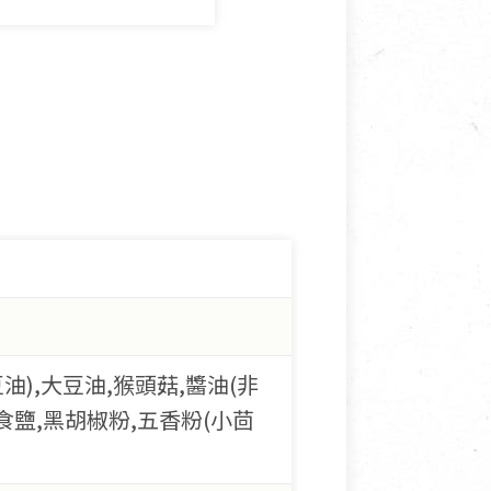
豆油),大豆油,猴頭菇,醬油(非
食鹽,黑胡椒粉,五香粉(小茴