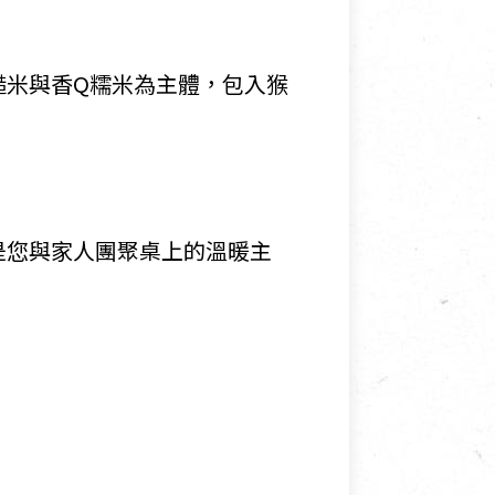
糙米與香Q糯米為主體，包入猴
是您與家人團聚桌上的溫暖主