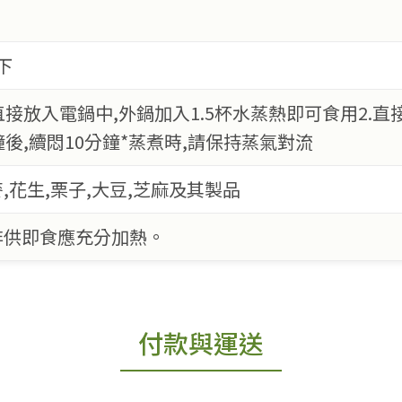
下
,直接放入電鍋中,外鍋加入1.5杯水蒸熱即可食用2.直
鐘後,續悶10分鐘*蒸煮時,請保持蒸氣對流
,花生,栗子,大豆,芝麻及其製品
非供即食應充分加熱。
付款與運送