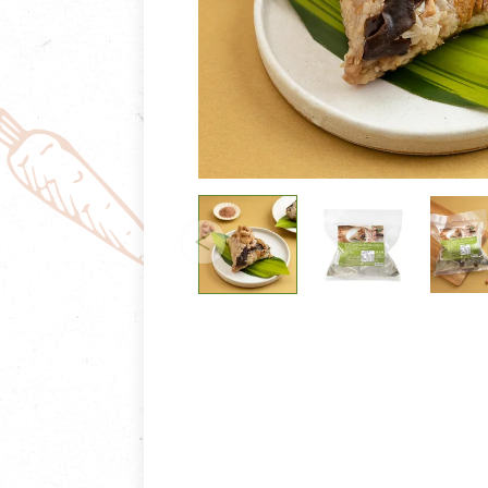
清潔/防蟲/薰香
臉部清潔/保養
餐具食器
臉部彩妝
廚房用具/家電/家飾
牙膏/牙刷/漱口
寢具織品
洗髮/潤髮/染髮
身體清潔/保養
個人用品