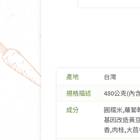
產地
台灣
規格描述
480公克(內含
成分
圓糯米,蘿蔔乾
基因改造黃豆
香,肉桂,大茴