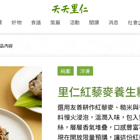
薦
好物
食譜
策展
活動
閱讀
消息
社會
里仁新訊
品牌故事
主題推薦
即食料理/糕點
愛地球,吃蔬食就可以！
主題活動
關注支持
媒體報導
養身保健
前頁面：
品內容
里仁七大永續行動
作夥利他 加入水滴會員
會員專屬
奶
里仁動態
中秋送禮推薦
沖泡麵/粥/湯
本土優先
永續飲食
保健食品
里仁為美刊
人才招募
門市資訊
惠
分店動態
超值好物特惠
熟食料理/調理包
減塑微革命
淨塑行動
養身食品/飲
產品/有機蔬果把關
「里仁誠食市集」永續新體驗
產品推薦
純素
冷凍
產品動態
飲品
熱銷人氣產品推薦
包子饅頭/麵點
少或無添加
主食
生態保育
沙拉
中藥食材/調
點心
大事記
減塑 一起來！
經典必買推薦
粽子/蘿蔔糕/年糕
友善耕作
公益支持
酵素
里仁紅藜麥養生粽
里仁聯名卡
綠色保育-我們的田, 牠們的家
評延長優惠
史瓦帝尼文化節
素鬆/醬菜
支持弱勢
獲獎肯定
理念桌布下載
里仁「史瓦帝尼文化節」
甜品/冰品
綠色保育
聯名合作
選用友善耕作紅藜麥、糙米與
加入會員
麵包/糕點
永續飲食
料慢火浸泡，溫潤入味，包入
湯品
絲，層層香氣堆疊，口感豐富
現在開放限量預購，讓這份紅
衣飾鞋包
圖書/宗教文