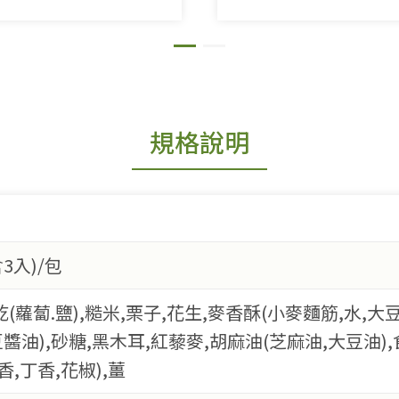
規格說明
3入)/包
(蘿蔔.鹽),糙米,栗子,花生,麥香酥(小麥麵筋,水,大
醬油),砂糖,黑木耳,紅藜麥,胡麻油(芝麻油,大豆油),
香,丁香,花椒),薑