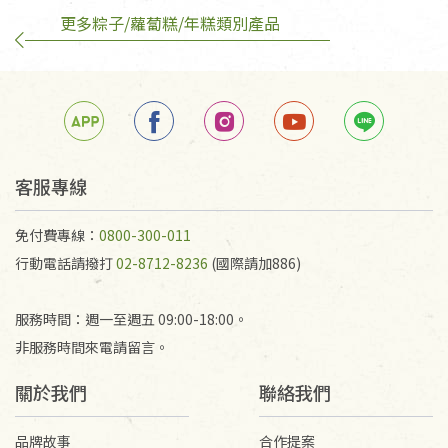
商品包裝外觀樣式色澤以實際出貨為準。
更多粽子/蘿蔔糕/年糕類別產品
若商品發生新品瑕疵，可申請更換新品。
若您購買的商品有下列「不適用七天鑑賞期商品」情
形者，除商品瑕疵以外，恕不接受退換貨.
依消保法之規定提供該商品七天免費鑑賞期(含例假
日)的服務，原則上若商品未經使用或被汙損(除商品
瑕疵)，一般皆可申請退換貨。
客服專線
不適用七天鑑賞期商品：
免付費專線：
0800-300-011
以數位或電磁紀錄形式儲存之商品、易於變質或損壞
行動電話請撥打
02-8712-8236
(國際請加886)
之商品、以及性質上無法或不適合退換之商品：如
CD、VCD、DVD、電腦軟體，若產品瑕疵無法讀取僅
服務時間：週一至週五 09:00-18:00。
接受原片換新。
非服務時間來電請留言。
衣飾鞋類-如T恤，如於送達後水洗或污損者。
美容保養用品、內衣褲、襪子、口罩等私人消耗性產
關於我們
聯絡我們
品，一經拆封使用，恕無法退貨。
內衣褲、襪子、口罩個人衛生用品除商品本身有瑕疵
品牌故事
合作提案