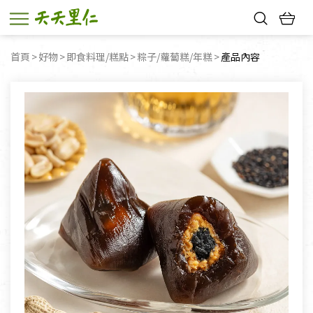
熱門搜尋：
首頁
好物
即食料理/糕點
粽子/蘿蔔糕/年糕
目前頁面：
產品內容
親子活動
幸福節中獎名單