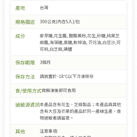
產地
台灣
規格描述
300公克(內含5入)/包
成分
麥芽糖,花生醬, 醋酸澱粉,花生,砂糖,純黑芝
麻醬,海藻糖,黑糖,軟棕油, 芥花油,白豆沙,可
可粉,白芝麻,碘鹽
保存期限
3個月
保存方法
請放置於-18℃以下冷凍保存
食/使用方式
微解凍後即可食用
過敏源資訊
本產品含有花生、芝麻製品；本產品與其他
含有大豆及芒果的產品於同一產線生產，食
物過敏者請留意。
其他
注意事項: