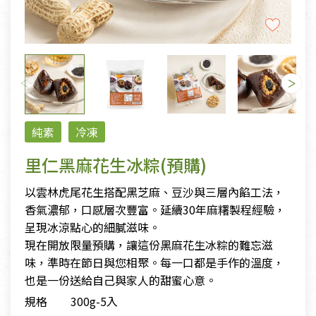
純素
冷凍
里仁黑麻花生冰粽(預購)
以雲林虎尾花生搭配黑芝麻、豆沙與三層內餡工法，
香氣濃郁，口感層次豐富。延續30年麻糬製程經驗，
呈現冰涼點心的細膩滋味。
現在開放限量預購，讓這份黑麻花生冰粽的難忘滋
味，準時在節日與您相聚。每一口都是手作的溫度，
也是一份送給自己與家人的甜蜜心意。
規格
300g-5入