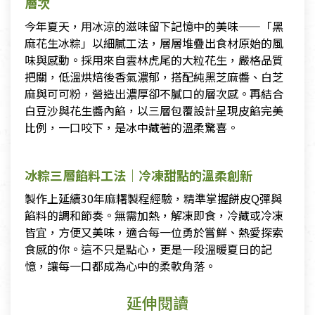
層次
今年夏天，用冰涼的滋味留下記憶中的美味——「黑
麻花生冰粽」以細膩工法，層層堆疊出食材原始的風
味與感動。採用來自雲林虎尾的大粒花生，嚴格品質
把關，低溫烘焙後香氣濃郁，搭配純黑芝麻醬、白芝
麻與可可粉，營造出濃厚卻不膩口的層次感。再結合
白豆沙與花生醬內餡，以三層包覆設計呈現皮餡完美
比例，一口咬下，是冰中藏著的溫柔驚喜。
冰粽三層餡料工法｜冷凍甜點的溫柔創新
製作上延續30年麻糬製程經驗，精準掌握餅皮Q彈與
餡料的調和節奏。無需加熱，解凍即食，冷藏或冷凍
皆宜，方便又美味，適合每一位勇於嘗鮮、熱愛探索
食感的你。這不只是點心，更是一段溫暖夏日的記
憶，讓每一口都成為心中的柔軟角落。
延伸閱讀