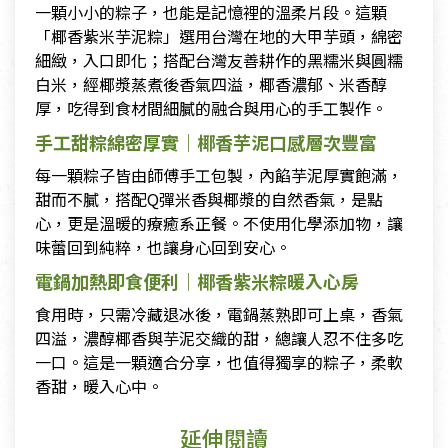
一顆小小的粽子，也能是記憶裡的溫柔片段。這顆
「椰香紫米芋泥粽」選用台灣在地的大甲芋頭，綿密
細緻，入口即化；搭配台灣友善耕作的黑糯米與圓糯
白米，經椰漿蒸煮後香氣四溢，椰香濃郁、米香醇
厚，吃得到食材間細膩的融合與用心的手工製作。
手工甜粽綿密厚實｜椰香芋泥口感層次豐富
每一顆粽子皆由師傅手工包製，內餡芋泥厚實飽滿，
甜而不膩，搭配Q彈米香與椰漿的自然香氣，是點
心，更是溫暖的療癒系正餐。不使用化學添加物，讓
味蕾回到純粹，也讓身心回到安心。
電鍋加熱即食便利｜椰香紫米粽暖入心房
食用時，只需冷藏退冰後，電鍋蒸熟即可上桌，香氣
四溢，濃醇椰香與芋泥交織的甜，總讓人忍不住多吃
一口。這是一顆適合分享，也值得獨享的粽子，柔軟
香甜，暖入心中。
延伸閱讀