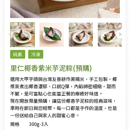
純素
冷凍
里仁椰香紫米芋泥粽(預購)
選用大甲芋頭與台灣友善耕作黑糯米，手工包製，椰
漿蒸煮出椰香濃郁、口感Q彈，內餡綿密細緻，甜而
不膩，是可當點心也能當正餐的療癒好味道。
現在開放限量預購，讓這份椰香芋泥粽的經典滋味，
準時在節日與您相聚。每一口都是手作的溫度，也是
一份送給自己與家人的甜蜜心意。
規格
300g-3入