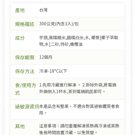
產地
台灣
規格描述
300公克(內含3入)/包
成分
芋頭,黑糯糙米,圓糯白米,水, 椰漿[椰子萃取
物,水]二砂,特砂,橄欖油
保存期限
12個月
保存方法
冷凍-18°C以下
食/使用方
1.先用冷藏進行解凍 。 2.拆除外袋,將電鍋
外鍋倒入1杯水,蒸到電鍋跳起即可。
式
過敏源資訊
本產品含有堅果，不適合對其過敏體質者食
用。
其他
注意事項：請勿重覆解凍蒸熱再冷凍或蒸熱
後長時間放置冷藏，以免質變。