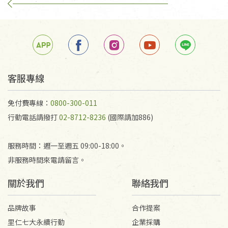
若商品發生新品瑕疵，可申請更換新品。
若您購買的商品有下列「不適用七天鑑賞期商品」情
形者，除商品瑕疵以外，恕不接受退換貨.
依消保法之規定提供該商品七天免費鑑賞期(含例假
日)的服務，原則上若商品未經使用或被汙損(除商品
瑕疵)，一般皆可申請退換貨。
客服專線
不適用七天鑑賞期商品：
免付費專線：
0800-300-011
以數位或電磁紀錄形式儲存之商品、易於變質或損壞
行動電話請撥打
02-8712-8236
(國際請加886)
之商品、以及性質上無法或不適合退換之商品：如
CD、VCD、DVD、電腦軟體，若產品瑕疵無法讀取僅
服務時間：週一至週五 09:00-18:00。
接受原片換新。
非服務時間來電請留言。
衣飾鞋類-如T恤，如於送達後水洗或污損者。
美容保養用品、內衣褲、襪子、口罩等私人消耗性產
關於我們
聯絡我們
品，一經拆封使用，恕無法退貨。
內衣褲、襪子、口罩個人衛生用品除商品本身有瑕疵
品牌故事
合作提案
外,依據《通訊交易解除權合理例外情事適用準
里仁七大永續行動
企業採購