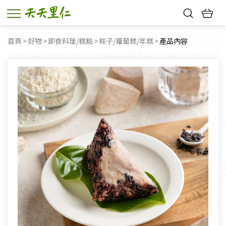
熱門搜尋：
首頁
好物
即食料理/糕點
粽子/蘿蔔糕/年糕
目前頁面：
產品內容
親子活動
幸福節中獎名單