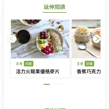
延伸閱讀
主食
純素
主食
奶素
活力火龍果優格麥片
香蕉巧克力蜂