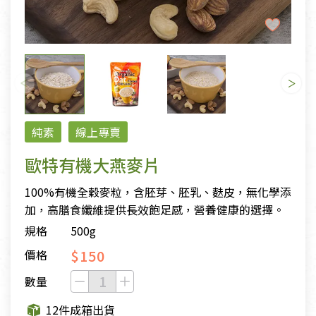
純素
線上專賣
歐特有機大燕麥片
100%有機全穀麥粒，含胚芽、胚乳、麩皮，無化學添
加，高膳食纖維提供長效飽足感，營養健康的選擇。
規格
500g
$150
價格
數量
12件成箱出貨