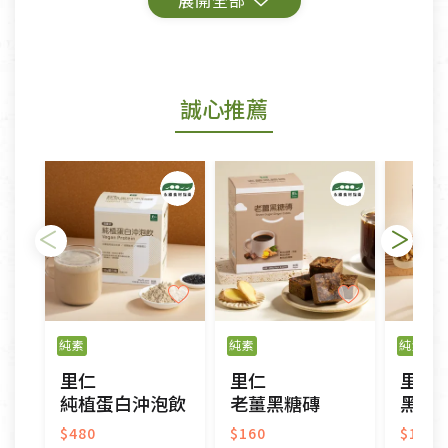
鑑賞期商品說明：
商品包裝外觀樣式色澤以實際出貨為準。
若商品發生新品瑕疵，可申請更換新品。
誠心推薦
若您購買的商品有下列「不適用七天鑑賞期商品」情
形者，除商品瑕疵以外，恕不接受退換貨.
依消保法之規定提供該商品七天免費鑑賞期(含例假
日)的服務，原則上若商品未經使用或被汙損(除商品
瑕疵)，一般皆可申請退換貨。
不適用七天鑑賞期商品：
以數位或電磁紀錄形式儲存之商品、易於變質或損壞
之商品、以及性質上無法或不適合退換之商品：如
純素
純素
純素
CD、VCD、DVD、電腦軟體，若產品瑕疵無法讀取僅
里仁
里仁
里仁
接受原片換新。
純植蛋白沖泡飲
老薑黑糖磚
黑米核
衣飾鞋類-如T恤，如於送達後水洗或污損者。
美容保養用品、內衣褲、襪子、口罩等私人消耗性產
$480
$160
$190