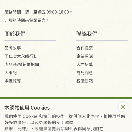
服務時間：週一至週五 09:00-18:00。
非服務時間來電請留言。
關於我們
聯絡我們
品牌故事
合作提案
里仁七大永續行動
企業採購
產品/有機蔬果把關
人才招募
大事記
常見問題
媒體報導
客服信箱
會員服務條款
隱私權政策
本網站使用 Cookies
Copyright © 2026 里仁事業股份有限公司(統編：16301262) /
里仁網購股份有限公司(統編：25149752)
我們使用 Cookie 和類似的技術，提供個人化內容、根據用戶偏
All Rights Reserved.
好投放廣告，以及更順暢的使用體驗。
點擊「允許」，或繼續瀏覽網站即代表你同意我們在