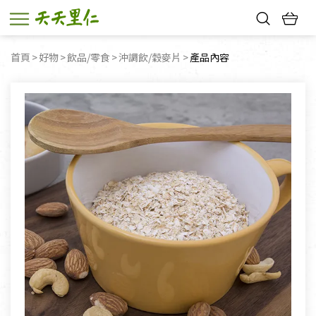
熱門搜尋：
首頁
好物
飲品/零食
沖調飲/穀麥片
目前頁面：
產品內容
親子活動
幸福節中獎名單