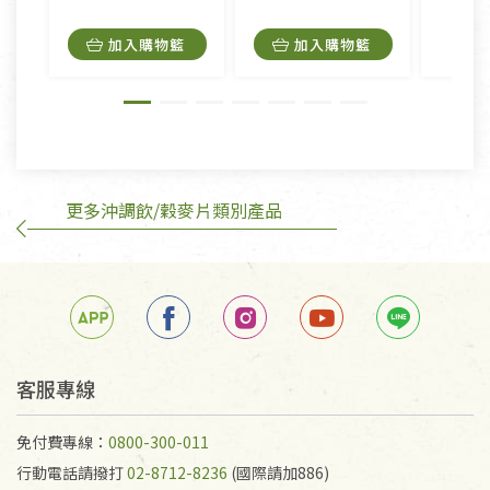
品，一經拆封使用，恕無法退貨。
內衣褲、襪子、口罩個人衛生用品除商品本身有瑕疵
加入購物籃
加入購物籃
外,依據《通訊交易解除權合理例外情事適用準
則》, 恕無法退貨。
有標示不接受退貨的優惠商品與蔬菜箱，不接受退
換，但若為商品本身或運送過程中所造成的瑕疵，則
不在此限。
更多沖調飲/穀麥片類別產品
訂購手抄稿退貨需知：
手抄稿進行退貨時，請務必保持原包裝方式及使用原
箱退回。
若未保持原包裝方式或未使用原箱退回，導致書籍有
任何折損、磨損、污損或凹角，將不接受退貨，也不
予以退費。
不接受退貨之手抄稿，為敬重法寶故，里仁網購無法
客服專線
代為結緣處理等。 若需將手抄稿寄還給消費者，因而
產生的運費100元/箱將由消費者負擔。
免付費專線：
0800-300-011
行動電話請撥打
02-8712-8236
(國際請加886)