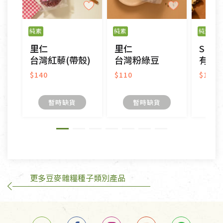
以數位或電磁紀錄形式儲存之商品、易於變質或損壞
之商品、以及性質上無法或不適合退換之商品：如
純素
純素
純素
CD、VCD、DVD、電腦軟體，若產品瑕疵無法讀取僅
里仁
里仁
Spra
接受原片換新。
台灣紅藜(帶殼)
台灣粉綠豆
有機
衣飾鞋類-如T恤，如於送達後水洗或污損者。
美容保養用品、內衣褲、襪子、口罩等私人消耗性產
$140
$110
$185
品，一經拆封使用，恕無法退貨。
內衣褲、襪子、口罩個人衛生用品除商品本身有瑕疵
暫時缺貨
暫時缺貨
外,依據《通訊交易解除權合理例外情事適用準
則》, 恕無法退貨。
有標示不接受退貨的優惠商品與蔬菜箱，不接受退
換，但若為商品本身或運送過程中所造成的瑕疵，則
不在此限。
更多豆麥雜糧種子類別產品
訂購手抄稿退貨需知：
手抄稿進行退貨時，請務必保持原包裝方式及使用原
箱退回。
若未保持原包裝方式或未使用原箱退回，導致書籍有