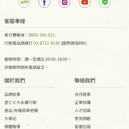
任何折損、磨損、污損或凹角，將不接受退貨，也不
予以退費。
不接受退貨之手抄稿，為敬重法寶故，里仁網購無法
客服專線
代為結緣處理等。 若需將手抄稿寄還給消費者，因而
產生的運費100元/箱將由消費者負擔。
免付費專線：
0800-300-011
行動電話請撥打
02-8712-8236
(國際請加886)
服務時間：週一至週五 09:00-18:00。
非服務時間來電請留言。
關於我們
聯絡我們
品牌故事
合作提案
里仁七大永續行動
企業採購
產品/有機蔬果把關
人才招募
大事記
常見問題
媒體報導
客服信箱