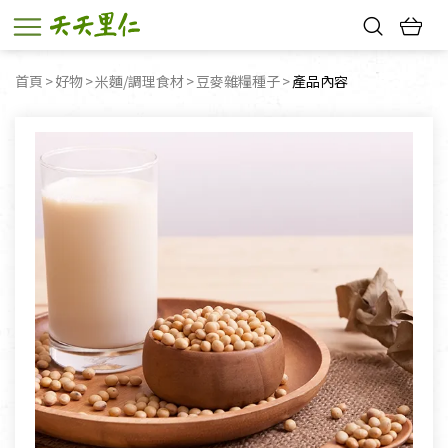
熱門搜尋：
首頁
好物
米麵/調理食材
豆麥雜糧種子
目前頁面：
產品內容
親子活動
幸福節中獎名單