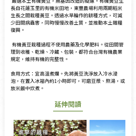
​ 嚴選本土有機黃豆，無基因改造的疑慮。有機黃豆生
長自花蓮玉里的有機米田地，東豐農場利用兩期稻米
生長之間栽種黃豆。透過水旱輪作的耕種方式，可減
少田間病蟲害，同時慢慢改善土質，並推動本土雜糧
復興。
​ ​有機黃豆栽種過程不使用農藥及化學肥料。從田間管
理到收穫、乾燥、冷藏、包裝，都符合台灣有機農業
規定，維持有機的完整性。
​食用方式：宜高溫煮爛。先將黃豆洗淨放入冷水浸
泡，在置入冰箱內約1小時即可，可磨豆漿、熬湯，或
放米飯中炊煮。
延伸閱讀