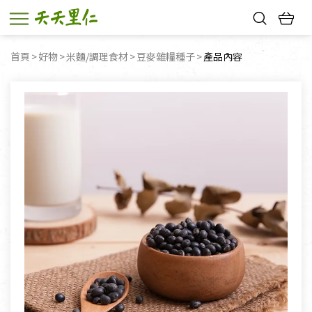
熱門搜尋：
首頁
好物
米麵/調理食材
豆麥雜糧種子
目前頁面：
產品內容
親子活動
幸福節中獎名單