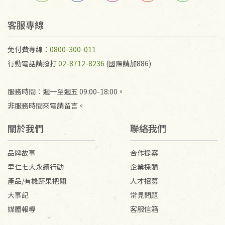
予以退費。
不接受退貨之手抄稿，為敬重法寶故，里仁網購無法
客服專線
代為結緣處理等。 若需將手抄稿寄還給消費者，因而
產生的運費100元/箱將由消費者負擔。
免付費專線：
0800-300-011
行動電話請撥打
02-8712-8236
(國際請加886)
服務時間：週一至週五 09:00-18:00。
非服務時間來電請留言。
關於我們
聯絡我們
品牌故事
合作提案
里仁七大永續行動
企業採購
產品/有機蔬果把關
人才招募
大事記
常見問題
媒體報導
客服信箱