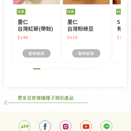
以數位或電磁紀錄形式儲存之商品、易於變質或損壞
之商品、以及性質上無法或不適合退換之商品：如
純素
純素
純素
CD、VCD、DVD、電腦軟體，若產品瑕疵無法讀取僅
里仁
里仁
Spra
接受原片換新。
台灣紅藜(帶殼)
台灣粉綠豆
有機
衣飾鞋類-如T恤，如於送達後水洗或污損者。
美容保養用品、內衣褲、襪子、口罩等私人消耗性產
$140
$110
$185
品，一經拆封使用，恕無法退貨。
內衣褲、襪子、口罩個人衛生用品除商品本身有瑕疵
暫時缺貨
暫時缺貨
外,依據《通訊交易解除權合理例外情事適用準
則》, 恕無法退貨。
有標示不接受退貨的優惠商品與蔬菜箱，不接受退
換，但若為商品本身或運送過程中所造成的瑕疵，則
不在此限。
更多豆麥雜糧種子類別產品
訂購手抄稿退貨需知：
手抄稿進行退貨時，請務必保持原包裝方式及使用原
箱退回。
若未保持原包裝方式或未使用原箱退回，導致書籍有
任何折損、磨損、污損或凹角，將不接受退貨，也不