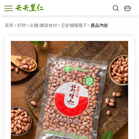
熱門搜尋：
首頁
好物
米麵/調理食材
豆麥雜糧種子
目前頁面：
產品內容
親子活動
幸福節中獎名單