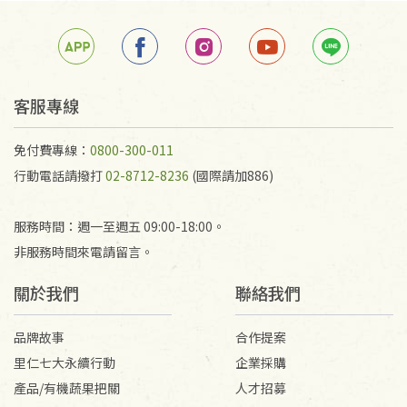
箱退回。
若未保持原包裝方式或未使用原箱退回，導致書籍有
任何折損、磨損、污損或凹角，將不接受退貨，也不
予以退費。
不接受退貨之手抄稿，為敬重法寶故，里仁網購無法
客服專線
代為結緣處理等。 若需將手抄稿寄還給消費者，因而
產生的運費100元/箱將由消費者負擔。
免付費專線：
0800-300-011
行動電話請撥打
02-8712-8236
(國際請加886)
服務時間：週一至週五 09:00-18:00。
非服務時間來電請留言。
關於我們
聯絡我們
品牌故事
合作提案
里仁七大永續行動
企業採購
產品/有機蔬果把關
人才招募