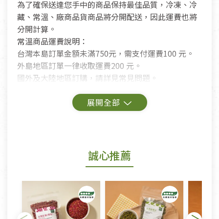
為了確保送達您手中的商品保持最佳品質，冷凍、冷
藏、常溫、廠商品貨商品將分開配送，因此運費也將
分開計算。
常溫商品運費說明：
台灣本島訂單金額未滿750元，需支付運費100 元。
外島地區訂單一律收取運費200 元。
國外及大陸地區訂購，請詳見常見問題。
鑑賞期商品說明：
商品包裝外觀樣式色澤以實際出貨為準。
若商品發生新品瑕疵，可申請更換新品。
誠心推薦
若您購買的商品有下列「不適用七天鑑賞期商品」情
形者，除商品瑕疵以外，恕不接受退換貨.
依消保法之規定提供該商品七天免費鑑賞期(含例假
日)的服務，原則上若商品未經使用或被汙損(除商品
瑕疵)，一般皆可申請退換貨。