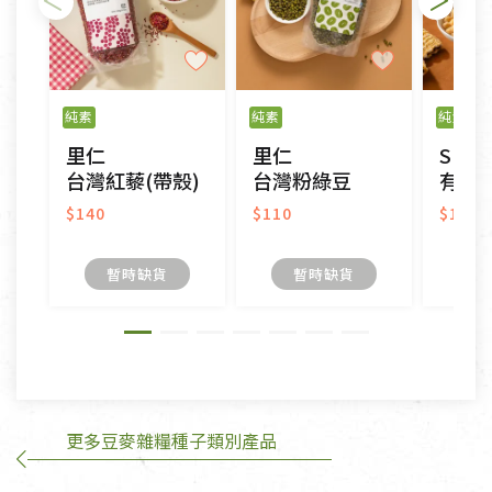
不適用七天鑑賞期商品：
以數位或電磁紀錄形式儲存之商品、易於變質或損壞
之商品、以及性質上無法或不適合退換之商品：如
純素
純素
純素
CD、VCD、DVD、電腦軟體，若產品瑕疵無法讀取僅
里仁
里仁
Spra
接受原片換新。
台灣紅藜(帶殼)
台灣粉綠豆
有機
衣飾鞋類-如T恤，如於送達後水洗或污損者。
美容保養用品、內衣褲、襪子、口罩等私人消耗性產
$140
$110
$185
品，一經拆封使用，恕無法退貨。
內衣褲、襪子、口罩個人衛生用品除商品本身有瑕疵
暫時缺貨
暫時缺貨
外,依據《通訊交易解除權合理例外情事適用準
則》, 恕無法退貨。
有標示不接受退貨的優惠商品與蔬菜箱，不接受退
換，但若為商品本身或運送過程中所造成的瑕疵，則
不在此限。
更多豆麥雜糧種子類別產品
訂購手抄稿退貨需知：
手抄稿進行退貨時，請務必保持原包裝方式及使用原