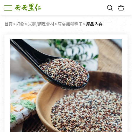
熱門搜尋：
首頁
好物
米麵/調理食材
豆麥雜糧種子
目前頁面：
產品內容
親子活動
幸福節中獎名單