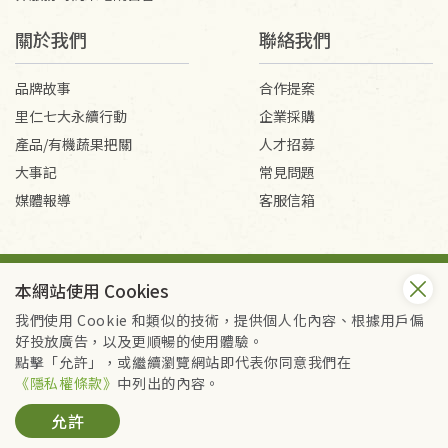
關於我們
聯絡我們
品牌故事
合作提案
里仁七大永續行動
企業採購
產品/有機蔬果把關
人才招募
大事記
常見問題
媒體報導
客服信箱
會員服務條款
隱私權政策
本網站使用 Cookies
Copyright © 2026 里仁事業股份有限公司(統編：16301262) /
里仁網購股份有限公司(統編：25149752)
我們使用 Cookie 和類似的技術，提供個人化內容、根據用戶偏
All Rights Reserved.
好投放廣告，以及更順暢的使用體驗。
點擊「允許」，或繼續瀏覽網站即代表你同意我們在
《隱私權條款》
中列出的內容。
允許
暫時缺貨，補貨通知我