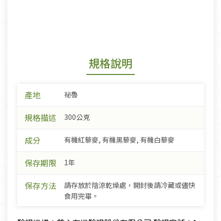
規格說明
產地
祕魯
規格描述
300公克
成分
有機紅藜麥, 有機黑藜麥, 有機白藜麥
保存期限
1年
保存方法
請存放於陰涼乾燥處，開封後請冷藏或儘快
食用完畢。