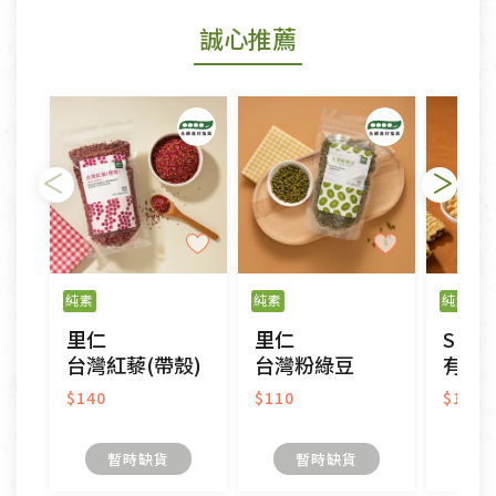
若商品發生新品瑕疵，可申請更換新品。
誠心推薦
若您購買的商品有下列「不適用七天鑑賞期商品」情
形者，除商品瑕疵以外，恕不接受退換貨.
依消保法之規定提供該商品七天免費鑑賞期(含例假
日)的服務，原則上若商品未經使用或被汙損(除商品
瑕疵)，一般皆可申請退換貨。
不適用七天鑑賞期商品：
以數位或電磁紀錄形式儲存之商品、易於變質或損壞
之商品、以及性質上無法或不適合退換之商品：如
純素
純素
純素
CD、VCD、DVD、電腦軟體，若產品瑕疵無法讀取僅
里仁
里仁
Spra
接受原片換新。
台灣紅藜(帶殼)
台灣粉綠豆
有機
衣飾鞋類-如T恤，如於送達後水洗或污損者。
美容保養用品、內衣褲、襪子、口罩等私人消耗性產
$140
$110
$185
品，一經拆封使用，恕無法退貨。
內衣褲、襪子、口罩個人衛生用品除商品本身有瑕疵
暫時缺貨
暫時缺貨
外,依據《通訊交易解除權合理例外情事適用準