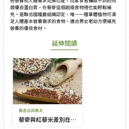
些營養和人體需求完美匹配，而素食者攝取不到的肉
類優良蛋白質，在藜麥這個超級食物裡也能輕鬆補
充。是聯合國糧農組織認定，唯一一種單體植物可滿
足人體基本營養需求的食物，適合男女老幼方便補充
營養的優良食材。
延伸閱讀
農產品與農友
藜麥與紅藜米差別在哪？超級食物「五穀之母」煮法、功效與黃金比例公開