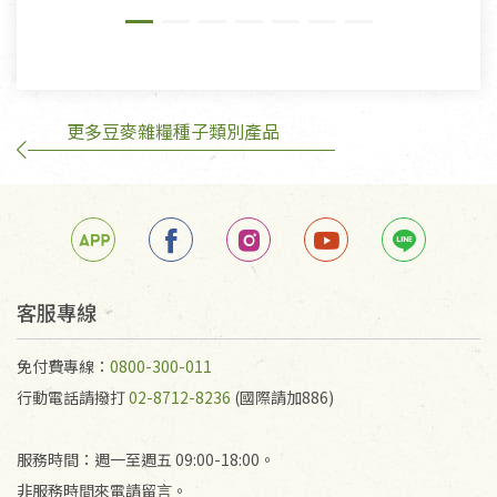
則》, 恕無法退貨。
有標示不接受退貨的優惠商品與蔬菜箱，不接受退
換，但若為商品本身或運送過程中所造成的瑕疵，則
不在此限。
更多豆麥雜糧種子類別產品
訂購手抄稿退貨需知：
手抄稿進行退貨時，請務必保持原包裝方式及使用原
箱退回。
若未保持原包裝方式或未使用原箱退回，導致書籍有
任何折損、磨損、污損或凹角，將不接受退貨，也不
予以退費。
不接受退貨之手抄稿，為敬重法寶故，里仁網購無法
客服專線
代為結緣處理等。 若需將手抄稿寄還給消費者，因而
產生的運費100元/箱將由消費者負擔。
免付費專線：
0800-300-011
行動電話請撥打
02-8712-8236
(國際請加886)
服務時間：週一至週五 09:00-18:00。
非服務時間來電請留言。