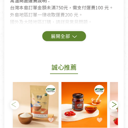
常溫商品運費說明：
台灣本島訂單金額未滿750元，需支付運費100 元。
外島地區訂單一律收取運費200 元。
國外及大陸地區訂購，請詳見常見問題。
鑑賞期商品說明：
商品包裝外觀樣式色澤以實際出貨為準。
若商品發生新品瑕疵，可申請更換新品。
誠心推薦
若您購買的商品有下列「不適用七天鑑賞期商品」情
形者，除商品瑕疵以外，恕不接受退換貨.
依消保法之規定提供該商品七天免費鑑賞期(含例假
日)的服務，原則上若商品未經使用或被汙損(除商品
瑕疵)，一般皆可申請退換貨。
不適用七天鑑賞期商品：
以數位或電磁紀錄形式儲存之商品、易於變質或損壞