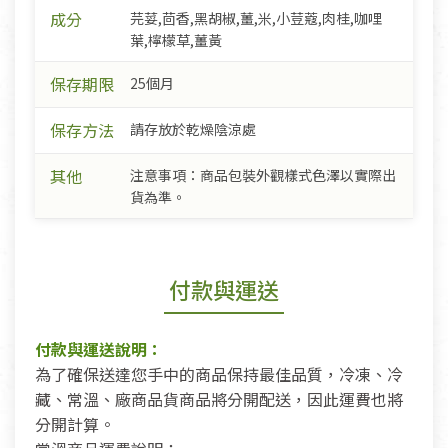
成分
芫荽,茴香,黑胡椒,薑,米,小荳蔻,肉桂,咖哩
葉,檸檬草,薑黃
保存期限
25個月
保存方法
請存放於乾燥陰涼處
其他
注意事項：商品包裝外觀樣式色澤以實際出
貨為準。
付款與運送
付款與運送說明：
為了確保送達您手中的商品保持最佳品質，冷凍、冷
藏、常溫、廠商品貨商品將分開配送，因此運費也將
分開計算。