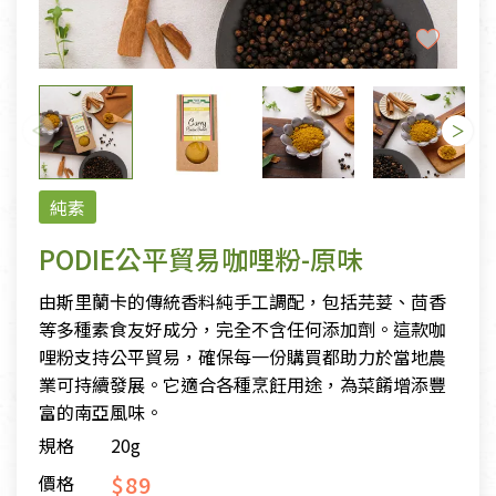
純素
PODIE公平貿易咖哩粉-原味
由斯里蘭卡的傳統香料純手工調配，包括芫荽、茴香
等多種素食友好成分，完全不含任何添加劑。這款咖
哩粉支持公平貿易，確保每一份購買都助力於當地農
業可持續發展。它適合各種烹飪用途，為菜餚增添豐
富的南亞風味。
規格
20g
$89
價格