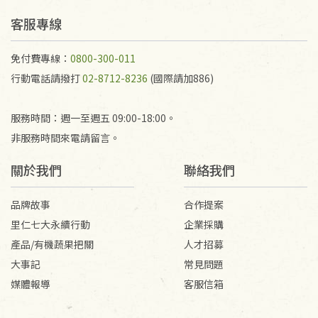
予以退費。
不接受退貨之手抄稿，為敬重法寶故，里仁網購無法
客服專線
代為結緣處理等。 若需將手抄稿寄還給消費者，因而
產生的運費100元/箱將由消費者負擔。
免付費專線：
0800-300-011
行動電話請撥打
02-8712-8236
(國際請加886)
服務時間：週一至週五 09:00-18:00。
非服務時間來電請留言。
關於我們
聯絡我們
品牌故事
合作提案
里仁七大永續行動
企業採購
產品/有機蔬果把關
人才招募
大事記
常見問題
媒體報導
客服信箱