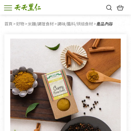
熱門搜尋：
首頁
好物
米麵/調理食材
調味/醬料/烘焙食材
目前頁面：
產品內容
親子活動
幸福節中獎名單