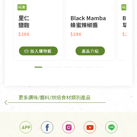
之商品、以及性質上無法或不適合退換之商品：如
純素
純素
門
CD、VCD、DVD、電腦軟體，若產品瑕疵無法讀取僅
里仁
Black Mamba
Blac
接受原片換新。
鹽麴
蜂蜜辣椒醬
草莓
衣飾鞋類-如T恤，如於送達後水洗或污損者。
美容保養用品、內衣褲、襪子、口罩等私人消耗性產
$200
$290
$290
品，一經拆封使用，恕無法退貨。
內衣褲、襪子、口罩個人衛生用品除商品本身有瑕疵
加入購物籃
產品介紹
外,依據《通訊交易解除權合理例外情事適用準
則》, 恕無法退貨。
有標示不接受退貨的優惠商品與蔬菜箱，不接受退
換，但若為商品本身或運送過程中所造成的瑕疵，則
不在此限。
更多調味/醬料/烘焙食材類別產品
訂購手抄稿退貨需知：
手抄稿進行退貨時，請務必保持原包裝方式及使用原
箱退回。
若未保持原包裝方式或未使用原箱退回，導致書籍有
任何折損、磨損、污損或凹角，將不接受退貨，也不