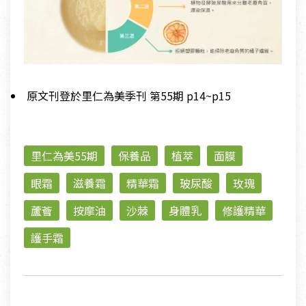
原文刊登於里仁為美季刊 第55期 p14~p15
里仁為美55期
保養品
植萃
面膜
眼霜
滋養霜
精華霜
玻尿酸
玫瑰
蘆薈
按摩油
沙棘
身體乳
修護精華
護手霜