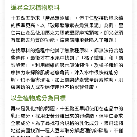
遍尋全球植物原料
十五點五訴求「產品無添加」，但里仁堅持環境永續
的標準更高。以「玻尿酸酵素去角質果泥」為例，里
仁禁止產品使用壓克力膠或塑膠摩擦顆粒，卻又必須
有摩擦去角質的功能，這曾讓陳飛延陷入了難題！
在找原料的過程中他試了無數種原料，都無法符合這
些條件，最後才在水果中找到了「橘子纖維」和「鳳
梨酵素」。利用纖維的吸水吸油特性，及橘子纖維的
摩擦力來掃除肌膚老廢角質，沖入水中很快就能分
解，也不傷害環境。加上鳳梨酵素微量酵素輔助，肌
膚薄透的人或孕婦使用也不怕影響健康。
以全植物成分為目標
再來是乳化劑的問題，十五點五早期使用在產品中的
乳化成分，採用蛋黃分離出來的卵磷脂，但里仁要求
全素成分。為了尋找符合規格的乳化成分，陳飛延特
地從美國找到一種大豆萃取分解處理的卵磷脂，不僅