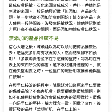
造成皮膚過敏，石化來源合成成分，香料、香精也是
刺激的來源。」於是他興起做「無添加」產品的念
頭，第一步就從不添加防腐劑開始！這次的產品，家
人使用一段時間後，沒發生過敏狀況，讓他體認到並
非原料高不高級的問題，而是添加物讓皮膚出狀況。
無添加的產品推廣不易
信心大增之後，陳飛延以為可以順利把商品推廣出
去，造福更多肌膚有狀況的人，然而結果卻不如預
期！「多數消費者並不在乎這樣的堅持，認為用在外
表上的東西所受的傷害，遠不及吃進身體裡的。」就
在他失望沮喪之時，一位里仁的鐵粉朋友推薦他與里
仁接觸。
在與里仁接洽的過程中，陳飛延才知道原來里仁要做
的保養品除了不傷害肌膚，還要顧慮到環境問題，例
如不能使用排放到海洋會造成危害的塑膠微粒。環保
一向是里仁的堅持，雙方理念一致，開啟了合作，後
續研發的品牌「華顏新肌」在里仁上架。