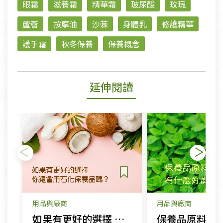
眼霜
滋養霜
精華霜
玻尿酸
玫瑰
蘆薈
按摩油
沙棘
身體乳
修護精華
護手霜
秋冬保養
保養概念
延伸閱讀
用品與廠商
用品與廠商
如果有更好的選擇 你還會用石化保養品嗎？