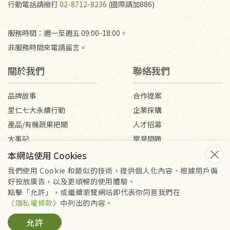
行動電話請撥打
02-8712-8236
(國際請加886)
服務時間：週一至週五 09:00-18:00。
非服務時間來電請留言。
關於我們
聯絡我們
品牌故事
合作提案
里仁七大永續行動
企業採購
產品/有機蔬果把關
人才招募
大事記
常見問題
媒體報導
客服信箱
本網站使用 Cookies
我們使用 Cookie 和類似的技術，提供個人化內容、根據用戶偏
好投放廣告，以及更順暢的使用體驗。
會員服務條款
隱私權政策
點擊「允許」，或繼續瀏覽網站即代表你同意我們在
Copyright © 2026 里仁事業股份有限公司(統編：16301262) /
《隱私權條款》
中列出的內容。
里仁網購股份有限公司(統編：25149752)
允許
All Rights Reserved.