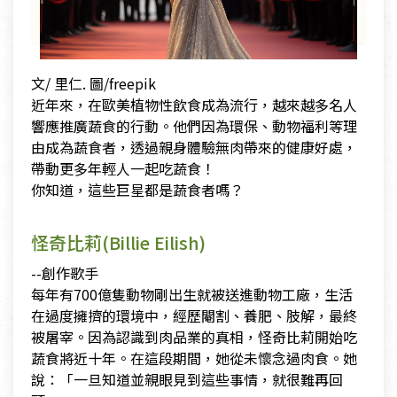
文/ 里仁. 圖/freepik
近年來，在歐美植物性飲食成為流行，越來越多名人
響應推廣蔬食的行動。他們因為環保、動物福利等理
由成為蔬食者，透過親身體驗無肉帶來的健康好處，
帶動更多年輕人一起吃蔬食！
你知道，這些巨星都是蔬食者嗎？
怪奇比莉(Billie Eilish)
--創作歌手
每年有700億隻動物剛出生就被送進動物工廠，生活
在過度擁擠的環境中，經歷閹割、養肥、肢解，最終
被屠宰。因為認識到肉品業的真相，怪奇比莉開始吃
蔬食將近十年。在這段期間，她從未懷念過肉食。她
說：「一旦知道並親眼見到這些事情，就很難再回