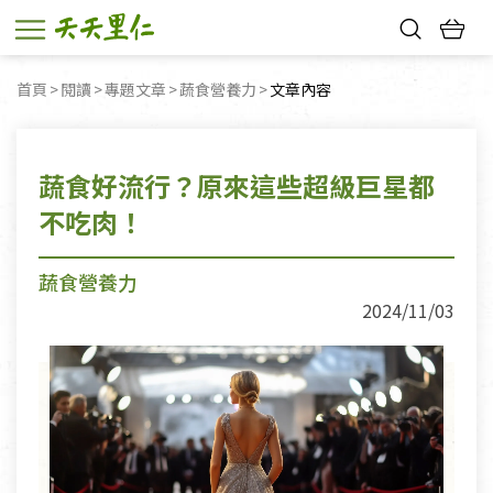
熱門搜尋：
首頁
閱讀
專題文章
蔬食營養力
目前頁面：
文章內容
親子活動
幸福節中獎名單
蔬食好流行？原來這些超級巨星都
不吃肉！
蔬食營養力
2024/11/03