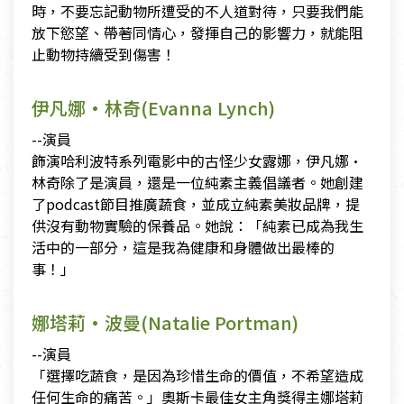
時，不要忘記動物所遭受的不人道對待，只要我們能
放下慾望、帶著同情心，發揮自己的影響力，就能阻
止動物持續受到傷害！
伊凡娜·林奇(Evanna Lynch)
--演員
飾演哈利波特系列電影中的古怪少女露娜，伊凡娜·
林奇除了是演員，還是一位純素主義倡議者。她創建
了podcast節目推廣蔬食，並成立純素美妝品牌，提
供沒有動物實驗的保養品。她說：「純素已成為我生
活中的一部分，這是我為健康和身體做出最棒的
事！」
娜塔莉·波曼(Natalie Portman)
--演員
「選擇吃蔬食，是因為珍惜生命的價值，不希望造成
任何生命的痛苦。」奧斯卡最佳女主角獎得主娜塔莉