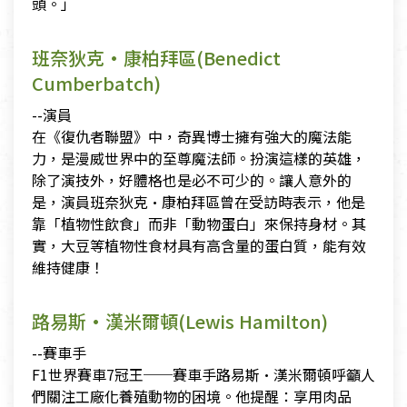
頭。」
班奈狄克·康柏拜區(Benedict
Cumberbatch)
--演員
在《復仇者聯盟》中，奇異博士擁有強大的魔法能
力，是漫威世界中的至尊魔法師。扮演這樣的英雄，
除了演技外，好體格也是必不可少的。讓人意外的
是，演員班奈狄克·康柏拜區曾在受訪時表示，他是
靠「植物性飲食」而非「動物蛋白」來保持身材。其
實，大豆等植物性食材具有高含量的蛋白質，能有效
維持健康！
路易斯·漢米爾頓(Lewis Hamilton)
--賽車手
F1世界賽車7冠王──賽車手路易斯·漢米爾頓呼籲人
們關注工廠化養殖動物的困境。他提醒：享用肉品