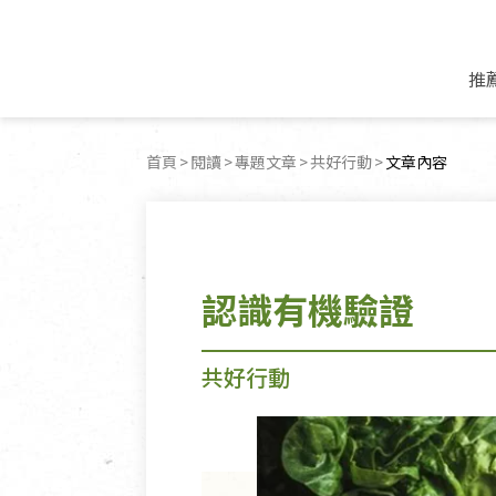
推
米麵/調理食材
好康優惠
飲品/零食
專題文章
首頁
閱讀
專題文章
共好行動
目前頁面：
文章內容
米/麵/粉
8月新品優惠
豆漿/優格/植物
農產品與農友
豆麥雜糧種子
8月快閃商品優
果汁/醋飲/飲料
食品與廠商
植物油
中秋禮盒預購
茶/咖啡/花果茶
用品與廠商
不限類別
認識有機驗證
乾貨/素料/植物肉
7月惜福愛物
沖調飲/穀麥片
土地與生態
豆腐/天貝/豆製品
6月快閃商品-好
蜂蜜/椰奶
蔬食營養力
調味/醬料/烘焙食材
傳承經典優惠
休閒零食
生活提案
共好行動
抹醬/果醬
文化好書優惠
堅果/果乾
共好行動
鮮凍蔬果
糖果/巧克力
里仁的努力
居家日用
個人清潔保養