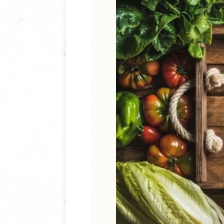
清潔/防蟲/薰香
臉部清潔/保養
餐具食器
臉部彩妝
廚房用具/家電/家飾
牙膏/牙刷/漱口
寢具織品
洗髮/潤髮/染髮
身體清潔/保養
個人用品