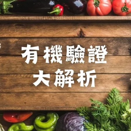
女裝
佛儒書籍
女內著居家
廣論/備覽手
水
男裝
敬經帛/書套
男內著居家
影音/圖書
毛巾/浴巾/手帕
文具禮品/禮
鞋襪
燈/燃燈油
帽/口罩/配件/包包
香
嬰幼/兒童
供具/修持用
居士服