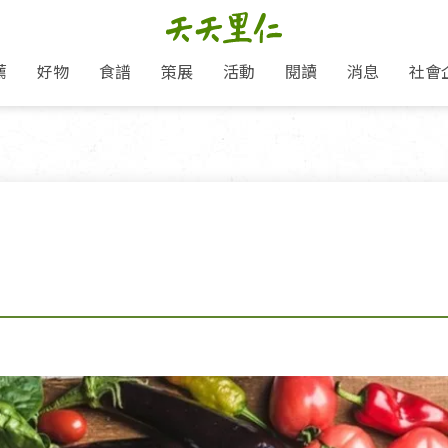
薦
好物
食譜
策展
活動
閱讀
消息
社會
里仁新訊
品牌故事
主題推薦
即食料理/糕點
地球超載日：守護地球從生活
主題活動
關注支持
媒體報導
養身保健
選擇開始
里仁七大永續行動
會員專屬
奶
里仁動態
中秋送禮推薦
沖泡麵/粥/湯
本土優先
永續飲食
保健食品
里仁為美刊
愛地球,吃蔬食就可以！
人才招募
門市資訊
惠
分店動態
超值好物特惠
熟食料理/調理包
減塑微革命
淨塑行動
養身食品/飲
產品/有機蔬果把關
產品推薦
作夥利他 加入水滴會員
產品動態
飲品
熱銷人氣產品推薦
包子饅頭/麵點
少或無添加
主食
生態保育
沙拉
中藥食材/調
點心
大事記
經典必買推薦
粽子/蘿蔔糕/年糕
友善耕作
公益支持
酵素
「里仁誠食市集」永續新體驗
里仁聯名卡
評延長優惠
史瓦帝尼文化節
素鬆/醬菜
支持弱勢
獲獎肯定
減塑 一起來！
理念桌布下載
甜品/冰品
綠色保育
聯名合作
綠色保育-我們的田, 牠們的家
加入會員
麵包/糕點
永續飲食
里仁「史瓦帝尼文化節」
湯品
衣飾鞋包
圖書/宗教文