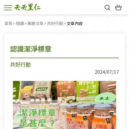
熱門搜尋：
首頁
閱讀
專題文章
共好行動
目前頁面：
文章內容
親子活動
幸福節中獎名單
認識潔淨標章
共好行動
2024/07/17