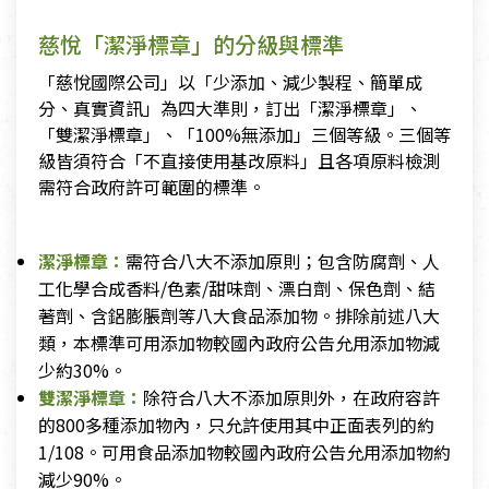
慈悅「潔淨標章」的分級與標準
「慈悅國際公司」以「少添加、減少製程、簡單成
分、真實資訊」為四大準則，訂出「潔淨標章」、
「雙潔淨標章」、「100%無添加」三個等級。三個等
級皆須符合「不直接使用基改原料」且各項原料檢測
需符合政府許可範圍的標準。
潔淨標章：
需符合八大不添加原則；包含防腐劑、人
工化學合成香料/色素/甜味劑、漂白劑、保色劑、結
著劑、含鋁膨脹劑等八大食品添加物。排除前述八大
類，本標準可用添加物較國內政府公告允用添加物減
少約30%。
雙潔淨標章：
除符合八大不添加原則外，在政府容許
的800多種添加物內，只允許使用其中正面表列的約
1/108。可用食品添加物較國內政府公告允用添加物約
減少90%。