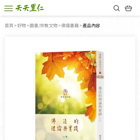
熱門搜尋：
首頁
好物
圖書/宗教文物
佛儒書籍
目前頁面：
產品內容
親子活動
幸福節中獎名單