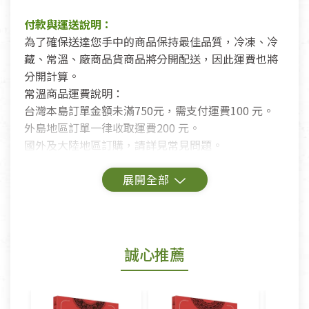
付款與運送說明：
為了確保送達您手中的商品保持最佳品質，冷凍、冷
藏、常溫、廠商品貨商品將分開配送，因此運費也將
分開計算。
常溫商品運費說明：
台灣本島訂單金額未滿750元，需支付運費100 元。
外島地區訂單一律收取運費200 元。
國外及大陸地區訂購，請詳見常見問題。
鑑賞期商品說明：
商品包裝外觀樣式色澤以實際出貨為準。
若商品發生新品瑕疵，可申請更換新品。
誠心推薦
若您購買的商品有下列「不適用七天鑑賞期商品」情
形者，除商品瑕疵以外，恕不接受退換貨.
依消保法之規定提供該商品七天免費鑑賞期(含例假
日)的服務，原則上若商品未經使用或被汙損(除商品