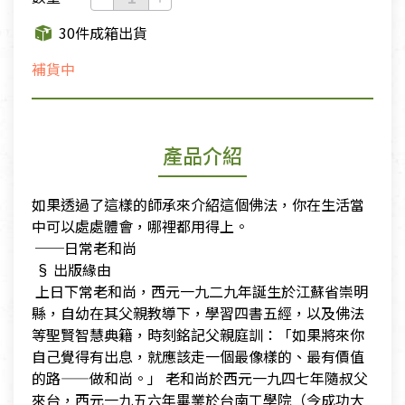
30件成箱出貨
補貨中
產品介紹
如果透過了這樣的師承來介紹這個佛法，你在生活當
中可以處處體會，哪裡都用得上。
​ ──日常老和尚
​ § 出版緣由
​ 上日下常老和尚，西元一九二九年誕生於江蘇省崇明
縣，自幼在其父親教導下，學習四書五經，以及佛法
等聖賢智慧典籍，時刻銘記父親庭訓：「如果將來你
自己覺得有出息，就應該走一個最像樣的、最有價值
的路——做和尚。」 老和尚於西元一九四七年隨叔父
來台，西元一九五六年畢業於台南工學院（今成功大