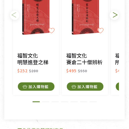
瑕疵)，一般皆可申請退換貨。
不適用七天鑑賞期商品：
以數位或電磁紀錄形式儲存之商品、易於變質或損壞
之商品、以及性質上無法或不適合退換之商品：如
CD、VCD、DVD、電腦軟體，若產品瑕疵無法讀取僅
福智文化
福智文化
福智
接受原片換新。
明慧進登之梯
賽倉二十僧辨析
所表義
衣飾鞋類-如T恤，如於送達後水洗或污損者。
美容保養用品、內衣褲、襪子、口罩等私人消耗性產
$252
$495
$405
$280
$550
品，一經拆封使用，恕無法退貨。
內衣褲、襪子、口罩個人衛生用品除商品本身有瑕疵
加入購物籃
加入購物籃
外,依據《通訊交易解除權合理例外情事適用準
則》, 恕無法退貨。
有標示不接受退貨的優惠商品與蔬菜箱，不接受退
換，但若為商品本身或運送過程中所造成的瑕疵，則
不在此限。