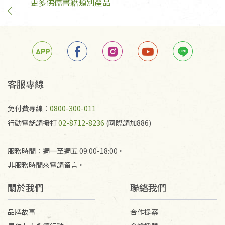
更多佛儒書籍類別產品
訂購手抄稿退貨需知：
手抄稿進行退貨時，請務必保持原包裝方式及使用原
箱退回。
若未保持原包裝方式或未使用原箱退回，導致書籍有
任何折損、磨損、污損或凹角，將不接受退貨，也不
予以退費。
不接受退貨之手抄稿，為敬重法寶故，里仁網購無法
客服專線
代為結緣處理等。 若需將手抄稿寄還給消費者，因而
產生的運費100元/箱將由消費者負擔。
免付費專線：
0800-300-011
行動電話請撥打
02-8712-8236
(國際請加886)
服務時間：週一至週五 09:00-18:00。
非服務時間來電請留言。
關於我們
聯絡我們
品牌故事
合作提案