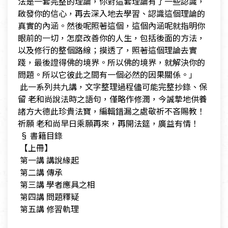
法是一套完整的理論，你對這套理論有了一些認識，
啟發你的信心，再去深入地去學習、認識這個理論的
真實的內涵。然後呢照著這個，這個內涵呢就指明你
眼前的一切，怎麼改善你的人生，包括後面的方法，
以及修行的整個路線；摸透了，照著這個理論去實
踐，最後證得佛的境界。所以佛的境界，就解決你的
問題。所以它彼此之間有一個必然的因果關係。」
​ 此一系列共九講，文字整理過程儘可能完整抄錄、保
留 老和尚說法時之語句，僅略作修潤，今誠摯地供養
諸方大德此珍貴法寶，編輯錯漏之處敬祈不吝賜教！
祈願 老和尚早日乘願再來，再開法筵，廣益有情！
​ § 書籍目錄
​ 【上冊】
​ 第一講 講說緣起
​ 第二講 傳承
​ 第三講 學者應具之相
​ 第四講 問題釋疑
​ 第五講 修習軌理