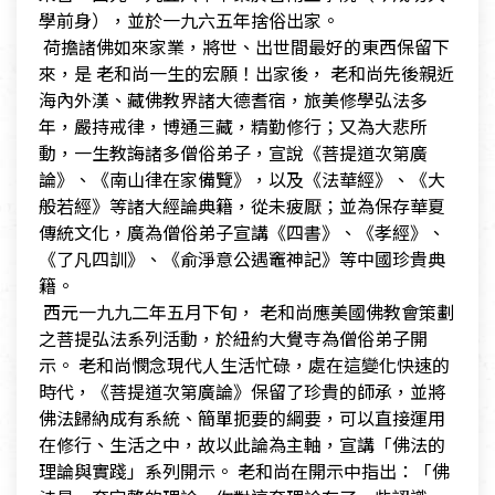
學前身），並於一九六五年捨俗出家。
​ 荷擔諸佛如來家業，將世、出世間最好的東西保留下
來，是 老和尚一生的宏願！出家後， 老和尚先後親近
海內外漢、藏佛教界諸大德耆宿，旅美修學弘法多
年，嚴持戒律，博通三藏，精勤修行；又為大悲所
動，一生教誨諸多僧俗弟子，宣說《菩提道次第廣
論》、《南山律在家備覽》，以及《法華經》、《大
般若經》等諸大經論典籍，從未疲厭；並為保存華夏
傳統文化，廣為僧俗弟子宣講《四書》、《孝經》、
《了凡四訓》、《俞淨意公遇竈神記》等中國珍貴典
籍。
​ 西元一九九二年五月下旬， 老和尚應美國佛教會策劃
之菩提弘法系列活動，於紐約大覺寺為僧俗弟子開
示。 老和尚憫念現代人生活忙碌，處在這變化快速的
時代，《菩提道次第廣論》保留了珍貴的師承，並將
佛法歸納成有系統、簡單扼要的綱要，可以直接運用
在修行、生活之中，故以此論為主軸，宣講「佛法的
理論與實踐」系列開示。 老和尚在開示中指出：「佛