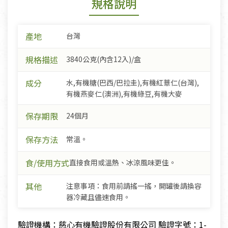
規格說明
產地
台灣
規格描述
3840公克(內含12入)/盒
成分
水,有機糖(巴西/巴拉圭),有機紅薏仁(台灣),
有機燕麥仁(澳洲),有機綠豆,有機大麥
保存期限
24個月
保存方法
常溫。
食/使用方式
直接食用或溫熱、冰涼風味更佳。
其他
注意事項：食用前請搖一搖，開罐後請換容
器冷藏且儘速食用。
驗證機構：慈心有機驗證股份有限公司 驗證字號：1-