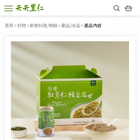
熱門搜尋：
首頁
好物
即食料理/糕點
甜品/冰品
目前頁面：
產品內容
親子活動
幸福節中獎名單