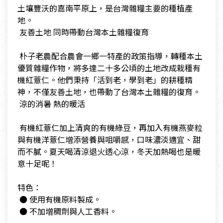
土壤豐沃的嘉南平原上，是台灣雜糧主要的種植產
地。
​ 友善土地 同時帶動台灣本土雜糧復育
​ 朴子老農配合農會一鄉一特產的政策指導，轉種本土
優質雜糧作物，將多達二十多公頃的土地改成栽種有
機紅薏仁。他們秉持「活到老，學到老」的耕種精
神，不僅友善土地，也帶動了台灣本土雜糧的復育。
​ 涼的消暑 熱的暖活
​ 有機紅薏仁加上清爽的有機綠豆，再加入有機燕麥粒
與有機洋薏仁增添營養與咀嚼感，口味濃淡適宜、甜
而不膩。夏天喝清涼退火透心涼，冬天加熱喝也是暖
意十足呢！
​特色：
​ ● 使用有機原料製成。
​ ● 不加增稠劑與人工香料。