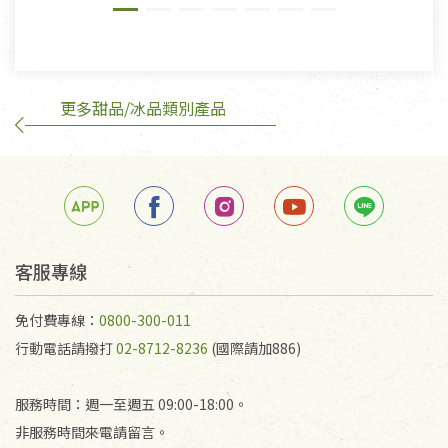
則》, 恕無法退貨。
有標示不接受退貨的優惠商品與蔬菜箱，不接受退
換，但若為商品本身或運送過程中所造成的瑕疵，則
不在此限。
更多甜品/冰品類別產品
訂購手抄稿退貨需知：
手抄稿進行退貨時，請務必保持原包裝方式及使用原
箱退回。
若未保持原包裝方式或未使用原箱退回，導致書籍有
任何折損、磨損、污損或凹角，將不接受退貨，也不
予以退費。
不接受退貨之手抄稿，為敬重法寶故，里仁網購無法
客服專線
代為結緣處理等。 若需將手抄稿寄還給消費者，因而
產生的運費100元/箱將由消費者負擔。
免付費專線：
0800-300-011
行動電話請撥打
02-8712-8236
(國際請加886)
服務時間：週一至週五 09:00-18:00。
非服務時間來電請留言。