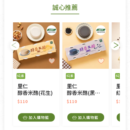
誠心推薦
若您購買的商品有下列「不適用七天鑑賞期商品」情
形者，除商品瑕疵以外，恕不接受退換貨.
依消保法之規定提供該商品七天免費鑑賞期(含例假
日)的服務，原則上若商品未經使用或被汙損(除商品
瑕疵)，一般皆可申請退換貨。
不適用七天鑑賞期商品：
以數位或電磁紀錄形式儲存之商品、易於變質或損壞
之商品、以及性質上無法或不適合退換之商品：如
純素
純素
純素
CD、VCD、DVD、電腦軟體，若產品瑕疵無法讀取僅
里仁
里仁
里仁
接受原片換新。
醇香米酪(花生)
醇香米酪(黑芝麻)
紅豆
衣飾鞋類-如T恤，如於送達後水洗或污損者。
美容保養用品、內衣褲、襪子、口罩等私人消耗性產
$110
$110
$34
品，一經拆封使用，恕無法退貨。
內衣褲、襪子、口罩個人衛生用品除商品本身有瑕疵
加入購物籃
加入購物籃
外,依據《通訊交易解除權合理例外情事適用準