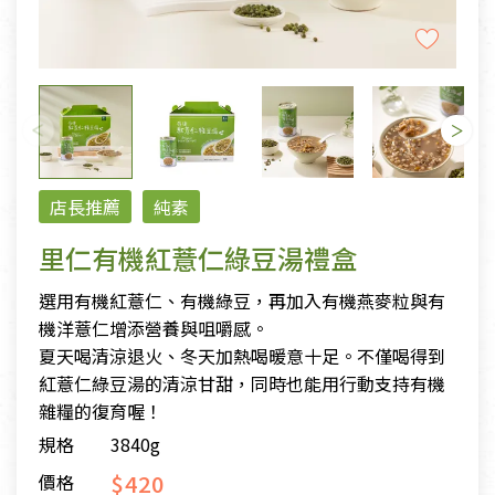
店長推薦
純素
里仁有機紅薏仁綠豆湯禮盒
選用有機紅薏仁、有機綠豆，再加入有機燕麥粒與有
機洋薏仁增添營養與咀嚼感。
夏天喝清涼退火、冬天加熱喝暖意十足。不僅喝得到
紅薏仁綠豆湯的清涼甘甜，同時也能用行動支持有機
雜糧的復育喔！
規格
3840g
$420
價格