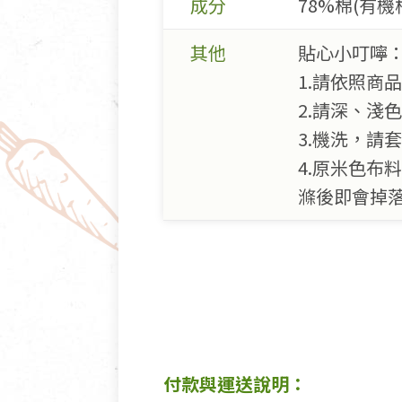
成分
78%棉(有機
其他
貼心小叮嚀
1.請依照商
2.請深、淺
3.機洗，請
4.原米色
滌後即會掉
付款與運送說明：