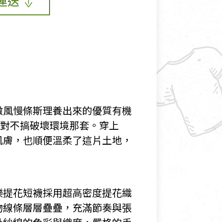
運送
微風慢條斯理養出來的優質有機
絕對不搞破壞環境那套。穿上
肌膚，也順便溫柔了這片土地，
樂提花短襪採用超高密度提花織
物線條層層疊疊，充滿節奏與張