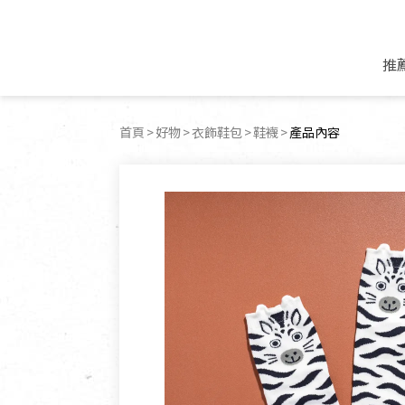
推
米麵/調理食材
好康優惠
飲品/零食
專題文章
首頁
好物
衣飾鞋包
鞋襪
目前頁面：
產品內容
米/麵/粉
8月新品優惠
豆漿/優格/植物
農產品與農友
豆麥雜糧種子
8月快閃商品優
果汁/醋飲/飲料
食品與廠商
植物油
中秋禮盒預購
茶/咖啡/花果茶
用品與廠商
不限類別
乾貨/素料/植物肉
7月惜福愛物
沖調飲/穀麥片
土地與生態
豆腐/天貝/豆製品
6月快閃商品-好
蜂蜜/椰奶
蔬食營養力
調味/醬料/烘焙食材
傳承經典優惠
休閒零食
生活提案
抹醬/果醬
文化好書優惠
堅果/果乾
共好行動
鮮凍蔬果
糖果/巧克力
里仁的努力
居家日用
個人清潔保養