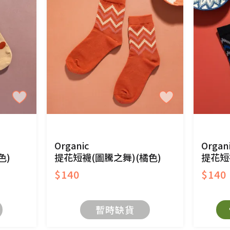
商品、易於變質或損壞之商品、以及性質上無法或不
產品瑕疵無法讀取僅接受原片換新。
後水洗或污損者。
、口罩等私人消耗性產品，一經拆封使用，恕無法
用品除商品本身有瑕疵外,依據《通訊交易解除權合理
與蔬菜箱，不接受退換，但若為商品本身或運送過
Organic
Organ
色)
提花短襪(圖騰之舞)(橘色)
提花短
$140
$140
持原包裝方式及使用原箱退回。
暫時缺貨
原箱退回，導致書籍有任何折損、磨損、污損或凹