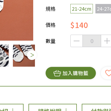
規格
21-24cm
24-27
女裝
佛儒書籍
女內著居家
廣論/備覽手
$140
價格
水
男裝
敬經帛/書套
男內著居家
影音/圖書
數量
毛巾/浴巾/手帕
文具禮品/禮
鞋襪
燈/燃燈油
帽/口罩/配件/包包
香
嬰幼/兒童
供具/修持用
居士服
加入購物籃