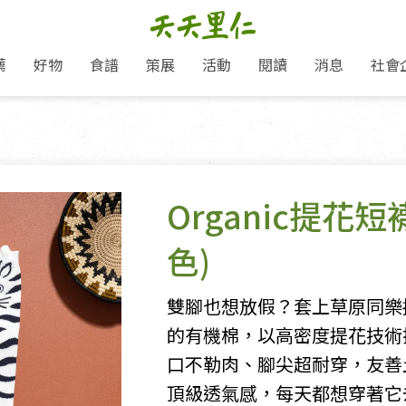
薦
好物
食譜
策展
活動
閱讀
消息
社會
里仁新訊
品牌故事
主題推薦
即食料理/糕點
愛地球,吃蔬食就可以！
主題活動
關注支持
媒體報導
養身保健
里仁七大永續行動
作夥利他 加入水滴會員
會員專屬
奶
里仁動態
中秋送禮推薦
沖泡麵/粥/湯
本土優先
永續飲食
保健食品
里仁為美刊
人才招募
門市資訊
惠
分店動態
超值好物特惠
熟食料理/調理包
減塑微革命
淨塑行動
養身食品/飲
產品/有機蔬果把關
「里仁誠食市集」永續新體驗
產品推薦
Organic提花
產品動態
飲品
熱銷人氣產品推薦
包子饅頭/麵點
少或無添加
主食
生態保育
沙拉
中藥食材/調
點心
大事記
減塑 一起來！
色)
經典必買推薦
粽子/蘿蔔糕/年糕
友善耕作
公益支持
酵素
里仁聯名卡
綠色保育-我們的田, 牠們的家
評延長優惠
史瓦帝尼文化節
素鬆/醬菜
支持弱勢
獲獎肯定
理念桌布下載
里仁「史瓦帝尼文化節」
雙腳也想放假？套上草原同樂
甜品/冰品
綠色保育
聯名合作
加入會員
的有機棉，以高密度提花技術
麵包/糕點
永續飲食
口不勒肉、腳尖超耐穿，友善
湯品
頂級透氣感，每天都想穿著它
衣飾鞋包
圖書/宗教文