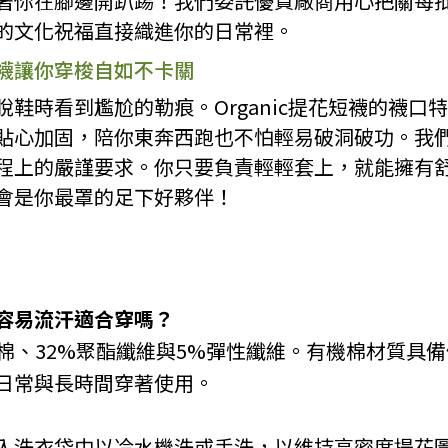
著你在腳邊開趴踢！我們委託優質廠商用心把關每
的文化祝福直接織進你的日常裡。
襪讓你穿梭自如不卡關
鞋時看到尷尬的勒痕。Organic提花短襪的襪口
貼心加固，陪你東奔西跑也不怕輕易破洞破功。我
程上的嚴謹要求。你只要負責輕輕套上，就能擁有
會是你最罩的足下好夥伴！
容易流汗適合穿嗎？
機棉、32%聚酯纖維與5%彈性纖維。有機棉材質具
日常與長時間穿著使用。
入洗衣袋中以冷水機洗或手洗，以維持高密度提花