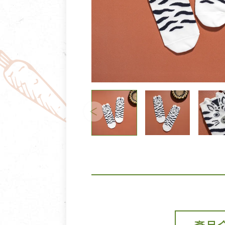
清潔/防蟲/薰香
臉部清潔/保養
餐具食器
臉部彩妝
廚房用具/家電/家飾
牙膏/牙刷/漱口
寢具織品
洗髮/潤髮/染髮
身體清潔/保養
個人用品