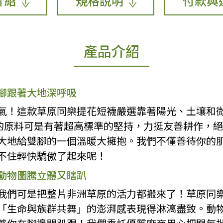
介紹
規格說明
付款與
產品介紹
腳跟著大地深呼吸
氣！這款草原同樂提花短襪嚴選靠著陽光、土壤和
ic的原料可是有著超高標準的堅持，力挺友善耕作，
大地給雙腳的一個溫暖大擁抱。我們不僅善待你的
不住輕快驕傲了起來呢！
動物圖騰立體又瞎趴
我們可是把整片非洲草原的活力都搬來了！草原同
「生命與族群共舞」的澎湃感表現得淋漓盡致。動