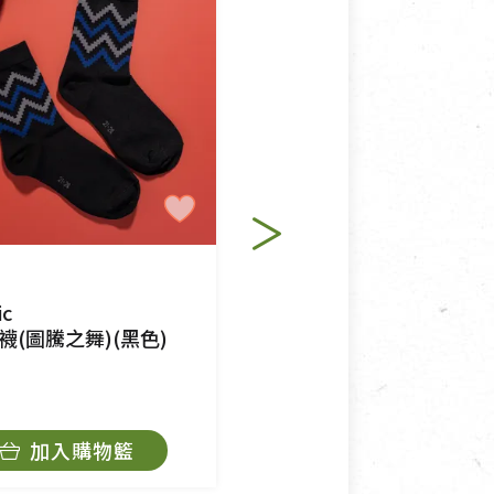
適合退換之商品：如CD、
退貨。
例外情事適用準則》, 恕無法
程中所造成的瑕疵，則不在此
ic
Organic
襪(圖騰之舞)(黑色)
提花短襪(圖騰之舞)(灰色)
$140
加入購物籃
加入購物籃
角，將不接受退貨，也不予以退