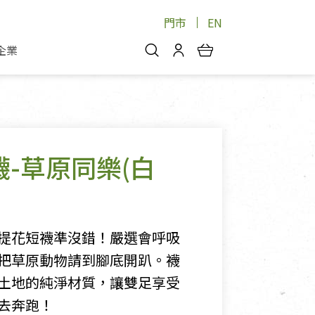
門市
EN
企業
你好，歡迎光臨！
安心蔬果
會員中心
蔬果箱/禮盒
物
我的優惠券
品
芽菜/菇
短襪-草原同樂(白
理包
醬料
消費紀錄查詢
個人資料管理
產品追蹤
提花短襪準沒錯！嚴選會呼吸
好文收藏
把草原動物請到腳底開趴。襪
登入/註冊
土地的純淨材質，讓雙足享受
去奔跑！
物
寵物專區