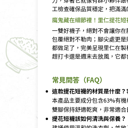
力，穿著它就像有群小夥伴跟
工檢查確保品質穩定，把滿滿
魔鬼藏在細節裡！里仁提花短
一雙好襪子，絕對不會讓你在脫
包覆絕對不勒肉；腳尖處更是
都做足了，完美呈現里仁在製
趕打卡還是週末去放風，它都
常見問答（FAQ）
這款提花短襪的材質是什麼？
本產品主要成分包含63%有
雙腳保持舒適乾爽，非常適合
提花短襪該如何清洗與保養？
建議使用溫和的洗衣劑，並放