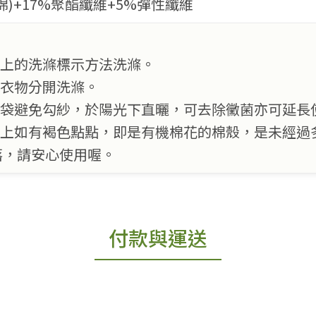
棉)+17%聚酯纖維+5%彈性纖維
：
品上的洗滌標示方法洗滌。
色衣物分開洗滌。
套袋避免勾紗，於陽光下直曬，可去除黴菌亦可延長
布料上如有褐色點點，即是有機棉花的棉殼，是未經過
落，請安心使用喔。
付款與運送