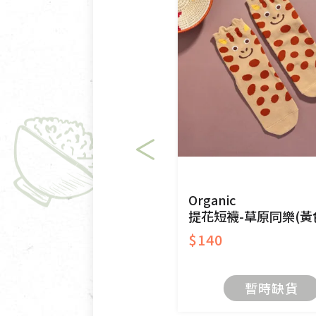
不適用七天鑑賞期商品：
以數位或電磁紀錄形式儲存之
VCD、DVD、電腦軟體，若
衣飾鞋類-如T恤，如於送達
美容保養用品、內衣褲、襪子
內衣褲、襪子、口罩個人衛生
退貨。
有標示不接受退貨的優惠商品
Organic
提花短襪-草原同樂(黃
限。
$140
訂購手抄稿退貨需知：
手抄稿進行退貨時，請務必保
暫時缺貨
若未保持原包裝方式或未使用