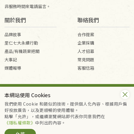
非服務時間來電請留言。
關於我們
聯絡我們
品牌故事
合作提案
里仁七大永續行動
企業採購
產品/有機蔬果把關
人才招募
大事記
常見問題
媒體報導
客服信箱
會員服務條款
隱私權政策
本網站使用 Cookies
Copyright © 2026 里仁事業股份有限公司(統編：16301262) /
里仁網購股份有限公司(統編：25149752)
我們使用 Cookie 和類似的技術，提供個人化內容、根據用戶偏
All Rights Reserved.
好投放廣告，以及更順暢的使用體驗。
點擊「允許」，或繼續瀏覽網站即代表你同意我們在
《隱私權條款》
中列出的內容。