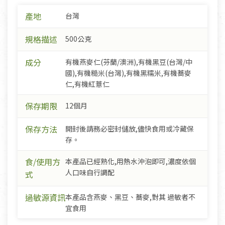
產地
台灣
規格描述
500公克
成分
有機燕麥仁(芬蘭/澳洲),有機黑豆(台灣/中
國),有機糙米(台灣),有機黑糯米,有機蕎麥
仁,有機紅薏仁
保存期限
12個月
保存方法
開封後請務必密封儲放,儘快食用或冷藏保
存。
食/使用方
本產品已經熟化,用熱水沖泡即可,濃度依個
人口味自行調配
式
過敏源資訊
本產品含燕麥、黑豆、蕎麥,對其 過敏者不
宜食用