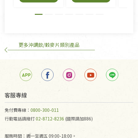
外,依據《通訊交易解除權合理例外情事適用準
則》, 恕無法退貨。
有標示不接受退貨的優惠商品與蔬菜箱，不接受退
換，但若為商品本身或運送過程中所造成的瑕疵，則
不在此限。
更多沖調飲/穀麥片類別產品
訂購手抄稿退貨需知：
手抄稿進行退貨時，請務必保持原包裝方式及使用原
箱退回。
若未保持原包裝方式或未使用原箱退回，導致書籍有
任何折損、磨損、污損或凹角，將不接受退貨，也不
予以退費。
不接受退貨之手抄稿，為敬重法寶故，里仁網購無法
客服專線
代為結緣處理等。 若需將手抄稿寄還給消費者，因而
產生的運費100元/箱將由消費者負擔。
免付費專線：
0800-300-011
行動電話請撥打
02-8712-8236
(國際請加886)
服務時間：週一至週五 09:00-18:00。