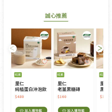
商品包裝外觀樣式色澤以實際出貨為準。
若商品發生新品瑕疵，可申請更換新品。
誠心推薦
若您購買的商品有下列「不適用七天鑑賞期商品」情
形者，除商品瑕疵以外，恕不接受退換貨.
依消保法之規定提供該商品七天免費鑑賞期(含例假
日)的服務，原則上若商品未經使用或被汙損(除商品
瑕疵)，一般皆可申請退換貨。
不適用七天鑑賞期商品：
以數位或電磁紀錄形式儲存之商品、易於變質或損壞
之商品、以及性質上無法或不適合退換之商品：如
純素
純素
純素
CD、VCD、DVD、電腦軟體，若產品瑕疵無法讀取僅
里仁
里仁
里仁
接受原片換新。
純植蛋白沖泡飲
老薑黑糖磚
黑米核
衣飾鞋類-如T恤，如於送達後水洗或污損者。
美容保養用品、內衣褲、襪子、口罩等私人消耗性產
$480
$160
$190
品，一經拆封使用，恕無法退貨。
內衣褲、襪子、口罩個人衛生用品除商品本身有瑕疵
加入購物籃
加入購物籃