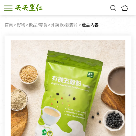
熱門搜尋：
首頁
好物
飲品/零食
沖調飲/穀麥片
目前頁面：
產品內容
親子活動
幸福節中獎名單