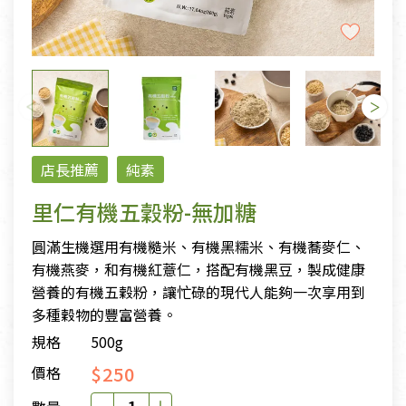
店長推薦
純素
里仁有機五穀粉-無加糖
圓滿生機選用有機糙米、有機黑糯米、有機蕎麥仁、
有機燕麥，和有機紅薏仁，搭配有機黑豆，製成健康
營養的有機五穀粉，讓忙碌的現代人能夠一次享用到
多種穀物的豐富營養。
規格
500g
$250
價格