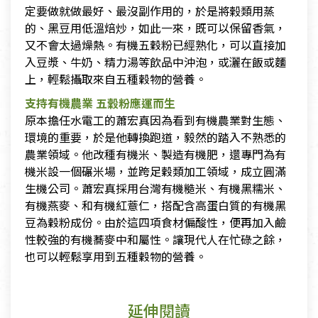
定要做就做最好、最沒副作用的，於是將榖類用蒸
的、黑豆用低溫焙炒，如此一來，既可以保留香氣，
又不會太過燥熱。有機五穀粉已經熟化，可以直接加
入豆漿、牛奶、精力湯等飲品中沖泡，或灑在飯或麵
上，輕鬆攝取來自五種穀物的營養。
支持有機農業 五穀粉應運而生
​
​原本擔任水電工的蕭宏真因為看到有機農業對生態、
環境的重要，於是他轉換跑道，毅然的踏入不熟悉的
農業領域。他改種有機米、製造有機肥，還專門為有
機米設一個碾米場，並跨足穀類加工領域，成立圓滿
生機公司。蕭宏真採用台灣有機糙米、有機黑糯米、
有機燕麥、和有機紅薏仁，搭配含高蛋白質的有機黑
豆為穀粉成份。由於這四項食材偏酸性，便再加入鹼
性較強的有機蕎麥中和屬性。讓現代人在忙碌之餘，
也可以輕鬆享用到五種穀物的營養。
延伸閱讀