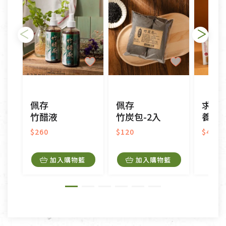
日)的服務，原則上若商品未經使用或被汙損(除商品
瑕疵)，一般皆可申請退換貨。
不適用七天鑑賞期商品：
以數位或電磁紀錄形式儲存之商品、易於變質或損壞
之商品、以及性質上無法或不適合退換之商品：如
CD、VCD、DVD、電腦軟體，若產品瑕疵無法讀取僅
佩存
佩存
求真
接受原片換新。
竹醋液
竹炭包-2入
養身
衣飾鞋類-如T恤，如於送達後水洗或污損者。
美容保養用品、內衣褲、襪子、口罩等私人消耗性產
$260
$120
$490
品，一經拆封使用，恕無法退貨。
內衣褲、襪子、口罩個人衛生用品除商品本身有瑕疵
加入購物籃
加入購物籃
外,依據《通訊交易解除權合理例外情事適用準
則》, 恕無法退貨。
有標示不接受退貨的優惠商品與蔬菜箱，不接受退
換，但若為商品本身或運送過程中所造成的瑕疵，則
不在此限。