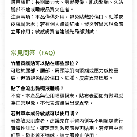
適用族群：長期壓力大、勞累疲倦、肌肉緊繃、久站
腿部不適或睡眠品質欠佳者。
注意事項：本品僅供外用，避免貼敷於傷口、紅腫或
皮膚異常處；若有個人體質紅腫、發炎等異常現象應
立即停用；敏感膚質者建議先局部測試。
常見問答（FAQ）
竹醋養護貼可以貼在哪些部位？
可貼於腿部、腰部、肩頸等肌肉緊繃或壓力感較重
處，但請避免貼於傷口、紅腫、皮膚異常區域。
貼了會流出黏稠液體嗎？
不會。本產品無使用增稠粉末，貼布表面如有微濕感
為正常現象，不代表液體溢出或異常。
若對草本成分敏感可以使用嗎？
若為敏感肌膚者，建議先在手臂內側等不明顯處進行
實驗性測試，確定無刺激反應後再貼用。若使用中有
紅腫、發炎等不適感，請立即停止使用。