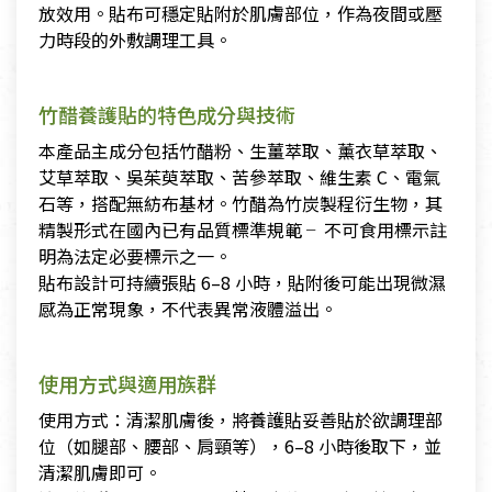
放效用。貼布可穩定貼附於肌膚部位，作為夜間或壓
力時段的外敷調理工具。
竹醋養護貼的特色成分與技術
本產品主成分包括竹醋粉、生薑萃取、薰衣草萃取、
艾草萃取、吳茱萸萃取、苦參萃取、維生素 C、電氣
石等，搭配無紡布基材。竹醋為竹炭製程衍生物，其
精製形式在國內已有品質標準規範 ╴不可食用標示註
明為法定必要標示之一。
貼布設計可持續張貼 6–8 小時，貼附後可能出現微濕
感為正常現象，不代表異常液體溢出。
使用方式與適用族群
使用方式：清潔肌膚後，將養護貼妥善貼於欲調理部
位（如腿部、腰部、肩頸等），6–8 小時後取下，並
清潔肌膚即可。