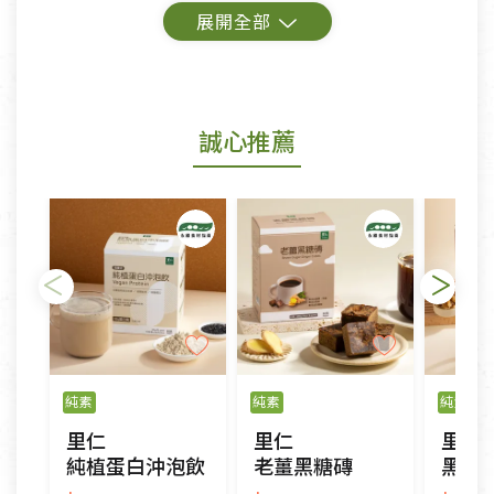
鑑賞期商品說明：
商品包裝外觀樣式色澤以實際出貨為準。
若商品發生新品瑕疵，可申請更換新品。
誠心推薦
若您購買的商品有下列「不適用七天鑑賞期商品」情
形者，除商品瑕疵以外，恕不接受退換貨.
依消保法之規定提供該商品七天免費鑑賞期(含例假
日)的服務，原則上若商品未經使用或被汙損(除商品
瑕疵)，一般皆可申請退換貨。
不適用七天鑑賞期商品：
以數位或電磁紀錄形式儲存之商品、易於變質或損壞
之商品、以及性質上無法或不適合退換之商品：如
純素
純素
純素
CD、VCD、DVD、電腦軟體，若產品瑕疵無法讀取僅
里仁
里仁
里仁
接受原片換新。
純植蛋白沖泡飲
老薑黑糖磚
黑米核
衣飾鞋類-如T恤，如於送達後水洗或污損者。