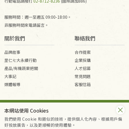
行動電話請撥打
02-8712-8236
(國際請加886)
服務時間：週一至週五 09:00-18:00。
非服務時間來電請留言。
關於我們
聯絡我們
品牌故事
合作提案
里仁七大永續行動
企業採購
產品/有機蔬果把關
人才招募
大事記
常見問題
媒體報導
客服信箱
會員服務條款
隱私權政策
本網站使用 Cookies
Copyright © 2026 里仁事業股份有限公司(統編：16301262) /
里仁網購股份有限公司(統編：25149752)
我們使用 Cookie 和類似的技術，提供個人化內容、根據用戶偏
All Rights Reserved.
好投放廣告，以及更順暢的使用體驗。