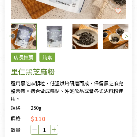
店長推薦
純素
里仁黑芝麻粉
選用黑芝麻顆粒，低溫烘焙研磨而成，保留黑芝麻完
整營養。適合做成糕點、沖泡飲品或當各式沾料粉使
用。
規格
250g
$110
價格
數量