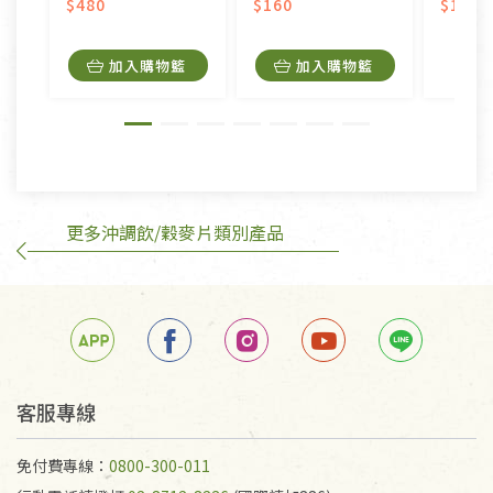
美容保養用品、內衣褲、襪子、口罩等私人消耗性產
$480
$160
$190
品，一經拆封使用，恕無法退貨。
內衣褲、襪子、口罩個人衛生用品除商品本身有瑕疵
加入購物籃
加入購物籃
外,依據《通訊交易解除權合理例外情事適用準
則》, 恕無法退貨。
有標示不接受退貨的優惠商品與蔬菜箱，不接受退
換，但若為商品本身或運送過程中所造成的瑕疵，則
不在此限。
更多沖調飲/穀麥片類別產品
訂購手抄稿退貨需知：
手抄稿進行退貨時，請務必保持原包裝方式及使用原
箱退回。
若未保持原包裝方式或未使用原箱退回，導致書籍有
任何折損、磨損、污損或凹角，將不接受退貨，也不
予以退費。
不接受退貨之手抄稿，為敬重法寶故，里仁網購無法
客服專線
代為結緣處理等。 若需將手抄稿寄還給消費者，因而
產生的運費100元/箱將由消費者負擔。
免付費專線：
0800-300-011