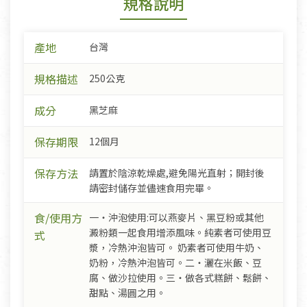
規格說明
產地
台灣
規格描述
250公克
成分
黑芝麻
保存期限
12個月
保存方法
請置於陰涼乾燥處,避免陽光直射；開封後
請密封儲存並儘速食用完畢。
食/使用方
一‧沖泡使用:可以燕麥片、黑豆粉或其他
澱粉類一起食用增添風味。純素者可使用豆
式
漿，冷熱沖泡皆可。 奶素者可使用牛奶、
奶粉，冷熱沖泡皆可。二‧灑在米飯、豆
腐、做沙拉使用。三‧做各式糕餅、鬆餅、
甜點、湯圓之用。