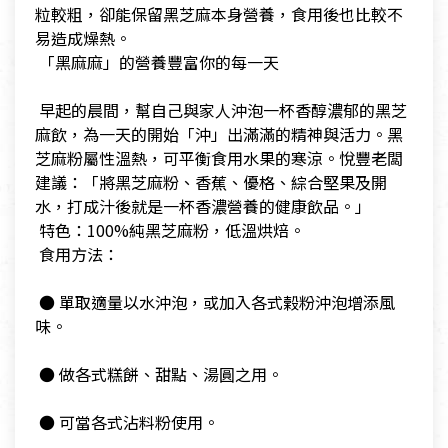
粒較粗，卻能保留黑芝麻本身營養，食用後也比較不
易造成燥熱。
​ 「黑麻麻」的營養豐富你的每一天
​ 早起的晨間，幫自己與家人沖泡一杯香醇濃郁的黑芝
麻飲，為一天的開始「沖」出滿滿的精神與活力。黑
芝麻粉屬性溫熱，可平衡食用水果的寒涼。悅豐老闆
建議：「將黑芝麻粉、香蕉、優格、綜合堅果及開
水，打成汁後就是一杯香濃營養的健康飲品。」
​ 特色：100%純黑芝麻粉，低溫烘焙。
​ 食用方法：
​ ● 單取適量以水沖泡，或加入各式榖粉沖泡增添風
味。
​ ● 做各式糕餅、甜點、湯圓之用。
​ ● 可當各式沾料粉使用。