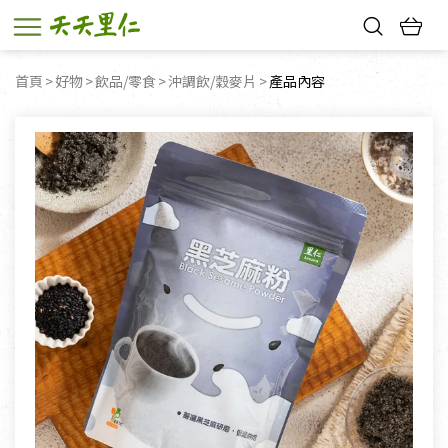
熱門搜尋：
首頁
好物
飲品/零食
沖調飲/穀麥片
目前頁面：
產品內容
親子活動
幸福節中獎名單