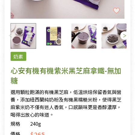
奶素
心安有機有機紫米黑芝麻拿鐵-無加
糖
選用顆粒飽滿的有機黑芝麻，低溫烘焙保留香氣與營
養，添加紐西蘭純奶粉及有機黑糯糙米粉，使得黑芝
麻紫米奶不僅有迷人香氣，口感韻味更是香醇濃厚，
喝得出放心的味道。
規格
240g
$265
價格