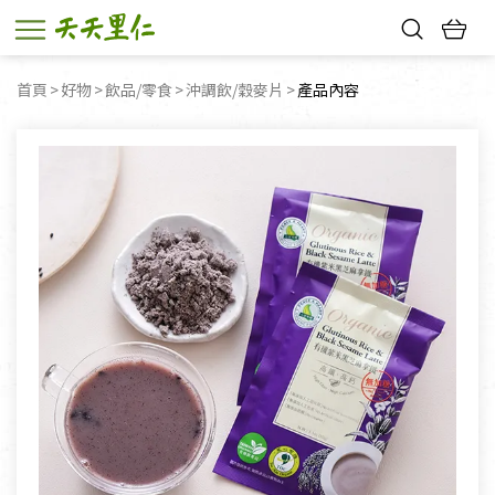
熱門搜尋：
首頁
好物
飲品/零食
沖調飲/穀麥片
目前頁面：
產品內容
親子活動
幸福節中獎名單