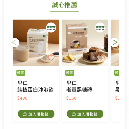
誠心推薦
若您購買的商品有下列「不適用七天鑑賞期商品」情
形者，除商品瑕疵以外，恕不接受退換貨.
依消保法之規定提供該商品七天免費鑑賞期(含例假
日)的服務，原則上若商品未經使用或被汙損(除商品
瑕疵)，一般皆可申請退換貨。
不適用七天鑑賞期商品：
以數位或電磁紀錄形式儲存之商品、易於變質或損壞
之商品、以及性質上無法或不適合退換之商品：如
純素
純素
純素
CD、VCD、DVD、電腦軟體，若產品瑕疵無法讀取僅
里仁
里仁
里仁
接受原片換新。
純植蛋白沖泡飲
老薑黑糖磚
黑米核
衣飾鞋類-如T恤，如於送達後水洗或污損者。
美容保養用品、內衣褲、襪子、口罩等私人消耗性產
$480
$160
$190
品，一經拆封使用，恕無法退貨。
內衣褲、襪子、口罩個人衛生用品除商品本身有瑕疵
加入購物籃
加入購物籃
外,依據《通訊交易解除權合理例外情事適用準
則》, 恕無法退貨。