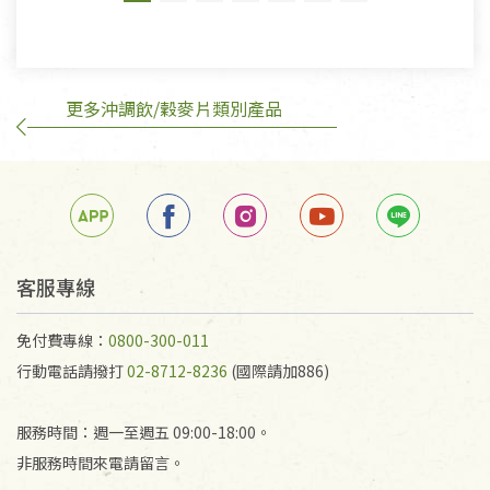
有標示不接受退貨的優惠商品與蔬菜箱，不接受退
換，但若為商品本身或運送過程中所造成的瑕疵，則
不在此限。
更多沖調飲/穀麥片類別產品
訂購手抄稿退貨需知：
手抄稿進行退貨時，請務必保持原包裝方式及使用原
箱退回。
若未保持原包裝方式或未使用原箱退回，導致書籍有
任何折損、磨損、污損或凹角，將不接受退貨，也不
予以退費。
不接受退貨之手抄稿，為敬重法寶故，里仁網購無法
客服專線
代為結緣處理等。 若需將手抄稿寄還給消費者，因而
產生的運費100元/箱將由消費者負擔。
免付費專線：
0800-300-011
行動電話請撥打
02-8712-8236
(國際請加886)
服務時間：週一至週五 09:00-18:00。
非服務時間來電請留言。