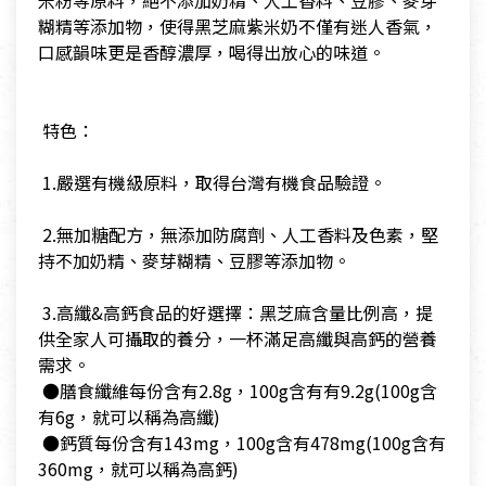
米粉等原料，絕不添加奶精、人工香料、豆膠、麥芽
糊精等添加物，使得黑芝麻紫米奶不僅有迷人香氣，
口感韻味更是香醇濃厚，喝得出放心的味道。
​ 特色：
​ 1.嚴選有機級原料，取得台灣有機食品驗證。
​ 2.無加糖配方，無添加防腐劑、人工香料及色素，堅
持不加奶精、麥芽糊精、豆膠等添加物。
​ 3.高纖&高鈣食品的好選擇：黑芝麻含量比例高，提
供全家人可攝取的養分，一杯滿足高纖與高鈣的營養
需求。
​ ●膳食纖維每份含有2.8g，100g含有有9.2g(100g含
有6g，就可以稱為高纖)
​ ●鈣質每份含有143mg，100g含有478mg(100g含有
360mg，就可以稱為高鈣)