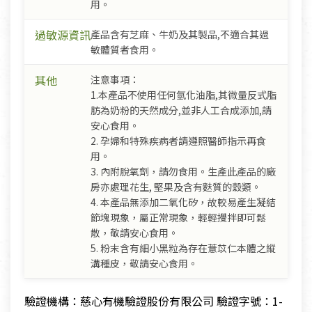
用。
過敏源資訊
產品含有芝麻、牛奶及其製品,不適合其過
敏體質者食用。
其他
注意事項：
1.本產品不使用任何氫化油脂,其微量反式脂
肪為奶粉的天然成分,並非人工合成添加,請
安心食用。
2. 孕婦和特殊疾病者請遵照醫師指示再食
用。
3. 內附脫氧劑，請勿食用。生產此產品的廠
房亦處理花生, 堅果及含有麩質的穀類。
4. 本產品無添加二氧化矽，故較易產生凝結
節塊現象，屬正常現象，輕輕攪拌即可鬆
散，敬請安心食用。
5. 粉末含有細小黑粒為存在薏苡仁本體之縱
溝種皮，敬請安心食用。
驗證機構：慈心有機驗證股份有限公司 驗證字號：1-