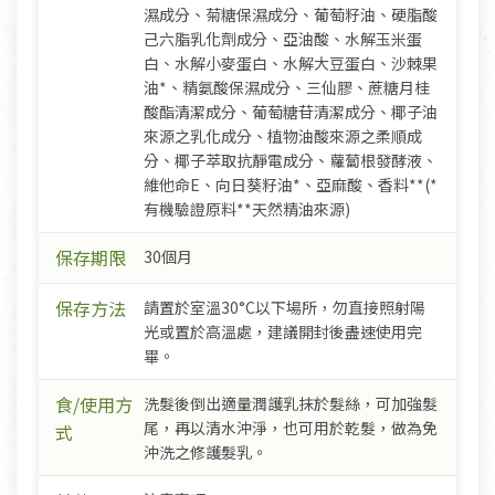
濕成分、菊糖保濕成分、葡萄籽油、硬脂酸
己六脂乳化劑成分、亞油酸、水解玉米蛋
白、水解小麥蛋白、水解大豆蛋白、沙棘果
油*、精氨酸保濕成分、三仙膠、蔗糖月桂
酸酯清潔成分、葡萄糖苷清潔成分、椰子油
來源之乳化成分、植物油酸來源之柔順成
分、椰子萃取抗靜電成分、蘿蔔根發酵液、
維他命E、向日葵籽油*、亞麻酸、香料**(*
有機驗證原料**天然精油來源)
保存期限
30個月
保存方法
請置於室溫30°C以下場所，勿直接照射陽
光或置於高溫處，建議開封後盡速使用完
畢。
食/使用方
洗髮後倒出適量潤護乳抹於髮絲，可加強髮
尾，再以清水沖淨，也可用於乾髮，做為免
式
沖洗之修護髮乳。