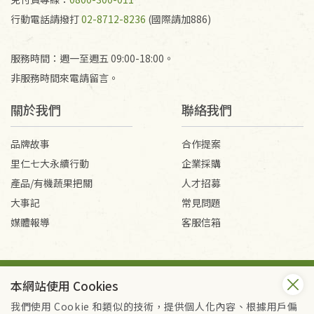
行動電話請撥打
02-8712-8236
(國際請加886)
服務時間：週一至週五 09:00-18:00。
非服務時間來電請留言。
關於我們
聯絡我們
品牌故事
合作提案
里仁七大永續行動
企業採購
產品/有機蔬果把關
人才招募
大事記
常見問題
媒體報導
客服信箱
會員服務條款
隱私權政策
本網站使用 Cookies
Copyright © 2026 里仁事業股份有限公司(統編：16301262) /
里仁網購股份有限公司(統編：25149752)
我們使用 Cookie 和類似的技術，提供個人化內容、根據用戶偏