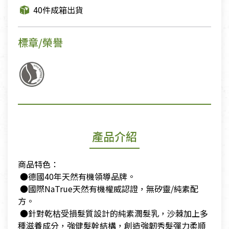
40件成箱出貨
標章/榮譽
產品介紹
商品特色：
​ ●德國40年天然有機領導品牌。
​ ●國際NaTrue天然有機權威認證，無矽靈/純素配
方。
​ ●針對乾枯受損髮質設計的純素潤髮乳，沙棘加上多
種滋養成分，強健髮幹結構，創造強韌秀髮彈力柔順