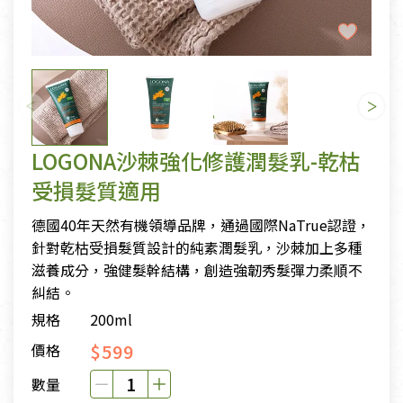
LOGONA沙棘強化修護潤髮乳-乾枯
受損髮質適用
德國40年天然有機領導品牌，通過國際NaTrue認證，
針對乾枯受損髮質設計的純素潤髮乳，沙棘加上多種
滋養成分，強健髮幹結構，創造強韌秀髮彈力柔順不
糾結。
規格
200ml
$599
價格
數量