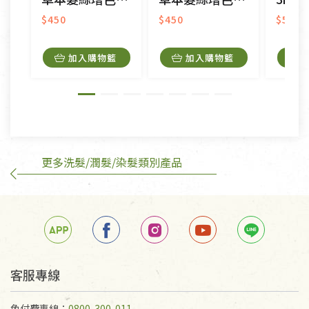
衣飾鞋類-如T恤，如於送達後水洗或污損者。
美容保養用品、內衣褲、襪子、口罩等私人消耗性產
$450
$450
$580
品，一經拆封使用，恕無法退貨。
內衣褲、襪子、口罩個人衛生用品除商品本身有瑕疵
加入購物籃
加入購物籃
外,依據《通訊交易解除權合理例外情事適用準
則》, 恕無法退貨。
有標示不接受退貨的優惠商品與蔬菜箱，不接受退
換，但若為商品本身或運送過程中所造成的瑕疵，則
不在此限。
更多洗髮/潤髮/染髮類別產品
訂購手抄稿退貨需知：
手抄稿進行退貨時，請務必保持原包裝方式及使用原
箱退回。
若未保持原包裝方式或未使用原箱退回，導致書籍有
任何折損、磨損、污損或凹角，將不接受退貨，也不
予以退費。
不接受退貨之手抄稿，為敬重法寶故，里仁網購無法
客服專線
代為結緣處理等。 若需將手抄稿寄還給消費者，因而
產生的運費100元/箱將由消費者負擔。
免付費專線：
0800-300-011