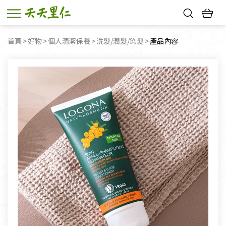
熱門搜尋：
首頁
好物
個人清潔保養
洗髮/潤髮/染髮
目前頁面：
產品內容
親子活動
幸福節中獎名單