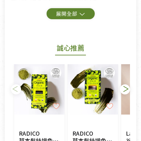
鑑賞期商品說明：
商品包裝外觀樣式色澤以實際出貨為準。
若商品發生新品瑕疵，可申請更換新品。
誠心推薦
若您購買的商品有下列「不適用七天鑑賞期商品」情
形者，除商品瑕疵以外，恕不接受退換貨.
依消保法之規定提供該商品七天免費鑑賞期(含例假
日)的服務，原則上若商品未經使用或被汙損(除商品
瑕疵)，一般皆可申請退換貨。
不適用七天鑑賞期商品：
以數位或電磁紀錄形式儲存之商品、易於變質或損壞
之商品、以及性質上無法或不適合退換之商品：如
CD、VCD、DVD、電腦軟體，若產品瑕疵無法讀取僅
RADICO
RADICO
接受原片換新。
草本髮絲增色粉-自然黑
草本髮絲增色粉-深棕色
3in