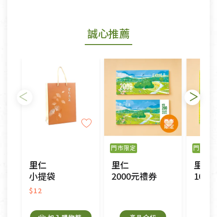
商品包裝外觀樣式色澤以實際出貨為準。
若商品發生新品瑕疵，可申請更換新品。
誠心推薦
若您購買的商品有下列「不適用七天鑑賞期商品」情
形者，除商品瑕疵以外，恕不接受退換貨.
依消保法之規定提供該商品七天免費鑑賞期(含例假
日)的服務，原則上若商品未經使用或被汙損(除商品
瑕疵)，一般皆可申請退換貨。
不適用七天鑑賞期商品：
以數位或電磁紀錄形式儲存之商品、易於變質或損壞
之商品、以及性質上無法或不適合退換之商品：如
門市限定
門市限
CD、VCD、DVD、電腦軟體，若產品瑕疵無法讀取僅
里仁
里仁
里仁
接受原片換新。
小提袋
2000元禮券
100
衣飾鞋類-如T恤，如於送達後水洗或污損者。
美容保養用品、內衣褲、襪子、口罩等私人消耗性產
$12
品，一經拆封使用，恕無法退貨。
內衣褲、襪子、口罩個人衛生用品除商品本身有瑕疵