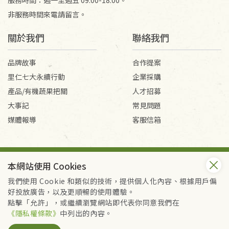
服務時間：週一至週五 09:00-18:00。
非服務時間來電請留言。
關於我們
聯絡我們
品牌故事
合作提案
里仁七大永續行動
企業採購
產品/有機蔬果把關
人才招募
大事記
常見問題
媒體報導
客服信箱
會員服務條款
隱私權政策
本網站使用 Cookies
Copyright © 2026 里仁事業股份有限公司(統編：16301262) /
里仁網購股份有限公司(統編：25149752)
我們使用 Cookie 和類似的技術，提供個人化內容、根據用戶偏
All Rights Reserved.
好投放廣告，以及更順暢的使用體驗。
點擊「允許」，或繼續瀏覽網站即代表你同意我們在
《隱私權條款》
中列出的內容。