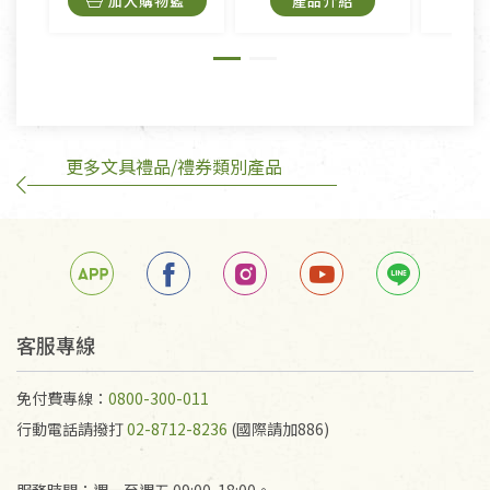
加入購物籃
產品介紹
外,依據《通訊交易解除權合理例外情事適用準
則》, 恕無法退貨。
有標示不接受退貨的優惠商品與蔬菜箱，不接受退
換，但若為商品本身或運送過程中所造成的瑕疵，則
不在此限。
更多文具禮品/禮券類別產品
訂購手抄稿退貨需知：
手抄稿進行退貨時，請務必保持原包裝方式及使用原
箱退回。
若未保持原包裝方式或未使用原箱退回，導致書籍有
任何折損、磨損、污損或凹角，將不接受退貨，也不
予以退費。
不接受退貨之手抄稿，為敬重法寶故，里仁網購無法
客服專線
代為結緣處理等。 若需將手抄稿寄還給消費者，因而
產生的運費100元/箱將由消費者負擔。
免付費專線：
0800-300-011
行動電話請撥打
02-8712-8236
(國際請加886)