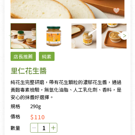
店長推薦
純素
里仁花生醬
純花生完整研磨，帶有花生顆粒的濃郁花生醬，通過
黃麴毒素檢驗，無氫化油脂、人工乳化劑、香料，是
安心的抹醬好選擇。
規格
290g
$110
價格
數量