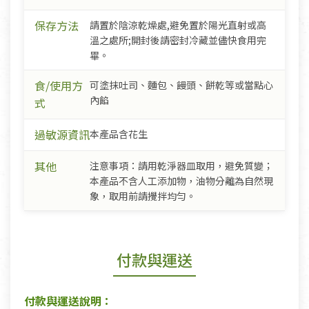
保存方法
請置於陰涼乾燥處,避免置於陽光直射或高
溫之處所;開封後請密封冷藏並儘快食用完
畢。
食/使用方
可塗抹吐司、麵包、饅頭、餅乾等或當點心
內餡
式
過敏源資訊
本產品含花生
其他
注意事項：請用乾淨器皿取用，避免質變；
本產品不含人工添加物，油物分離為自然現
象，取用前請攪拌均勻。
付款與運送
付款與運送說明：