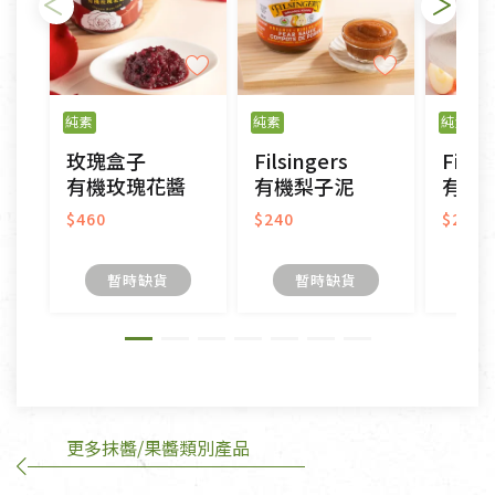
不適用七天鑑賞期商品：
以數位或電磁紀錄形式儲存之商品、易於變質或損壞
之商品、以及性質上無法或不適合退換之商品：如
純素
純素
純素
CD、VCD、DVD、電腦軟體，若產品瑕疵無法讀取僅
玫瑰盒子
Filsingers
Filsi
接受原片換新。
有機玫瑰花醬
有機梨子泥
有機
衣飾鞋類-如T恤，如於送達後水洗或污損者。
美容保養用品、內衣褲、襪子、口罩等私人消耗性產
$460
$240
$240
品，一經拆封使用，恕無法退貨。
內衣褲、襪子、口罩個人衛生用品除商品本身有瑕疵
暫時缺貨
暫時缺貨
外,依據《通訊交易解除權合理例外情事適用準
則》, 恕無法退貨。
有標示不接受退貨的優惠商品與蔬菜箱，不接受退
換，但若為商品本身或運送過程中所造成的瑕疵，則
不在此限。
更多抹醬/果醬類別產品
訂購手抄稿退貨需知：
手抄稿進行退貨時，請務必保持原包裝方式及使用原