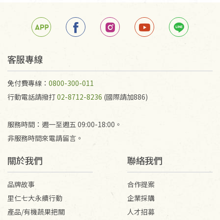
箱退回。
若未保持原包裝方式或未使用原箱退回，導致書籍有
任何折損、磨損、污損或凹角，將不接受退貨，也不
予以退費。
不接受退貨之手抄稿，為敬重法寶故，里仁網購無法
客服專線
代為結緣處理等。 若需將手抄稿寄還給消費者，因而
產生的運費100元/箱將由消費者負擔。
免付費專線：
0800-300-011
行動電話請撥打
02-8712-8236
(國際請加886)
服務時間：週一至週五 09:00-18:00。
非服務時間來電請留言。
關於我們
聯絡我們
品牌故事
合作提案
里仁七大永續行動
企業採購
產品/有機蔬果把關
人才招募