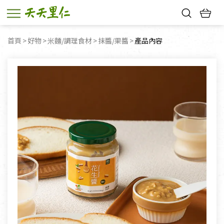
熱門搜尋：
首頁
好物
米麵/調理食材
抹醬/果醬
目前頁面：
產品內容
親子活動
幸福節中獎名單