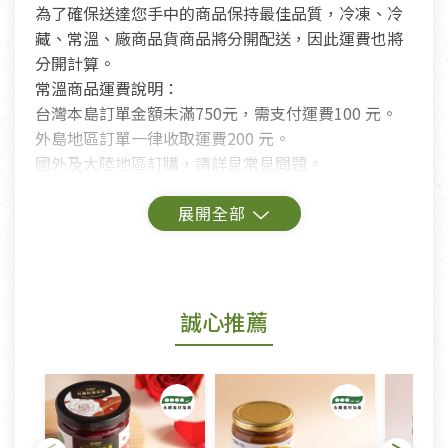
為了確保送達您手中的商品保持最佳品質，冷凍、冷
藏、常溫、廠商品貨商品將分開配送，因此運費也將
分開計算。
常溫商品運費說明：
台灣本島訂單金額未滿750元，需支付運費100 元。
外島地區訂單一律收取運費200 元。
國外及大陸地區訂購，請詳見常見問題。
鑑賞期商品說明：
商品包裝外觀樣式色澤以實際出貨為準。
若商品發生新品瑕疵，可申請更換新品。
誠心推薦
若您購買的商品有下列「不適用七天鑑賞期商品」情
形者，除商品瑕疵以外，恕不接受退換貨.
依消保法之規定提供該商品七天免費鑑賞期(含例假
日)的服務，原則上若商品未經使用或被汙損(除商品
瑕疵)，一般皆可申請退換貨。