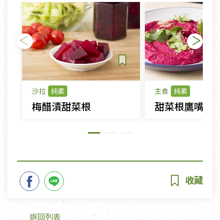
沙拉
純素
主食
純素
梅醋漬甜菜根
甜菜根鷹嘴豆
返回列表