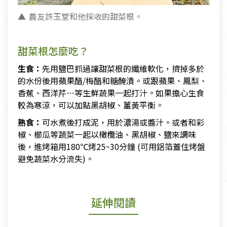
農友許玉堂和他採收的甜菜根。
甜菜根怎麼吃？
生食：
先用鹽巴抓過讓甜菜根的纖維軟化，擠掉多於
的水份後用蘋果醋/梅醋和糖醃漬。或跟蘋果、鳳梨、
香蕉、西洋芹…等生鮮蔬果一起打汁。如果擔心生食
較為寒涼，可以加點黑胡椒、薑黃平衡。
熟食：
可水煮後打成泥，用於濃湯或醬汁。或者和彩
椒、櫛瓜等蔬菜一起以橄欖油、黑胡椒、鹽來調味
後，進烤箱用180℃烤25~30分鐘 (可用鋁箔蓋住烤盤
避免蔬菜水分流失)。
延伸閱讀