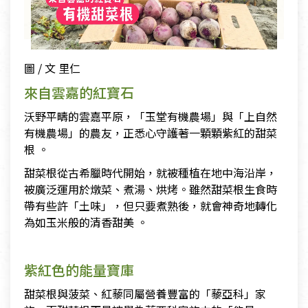
圖 / 文 里仁
來自雲嘉的紅寶石
沃野平疇的雲嘉平原，「玉堂有機農場」與「上自然
有機農場」的農友，正悉心守護著一顆顆紫紅的甜菜
根 。
甜菜根從古希臘時代開始，就被種植在地中海沿岸，
被廣泛運用於燉菜、煮湯、烘烤。雖然甜菜根生食時
帶有些許「土味」，但只要煮熟後，就會神奇地轉化
為如玉米般的清香甜美 。
紫紅色的能量寶庫
甜菜根與菠菜、紅藜同屬營養豐富的「藜亞科」家