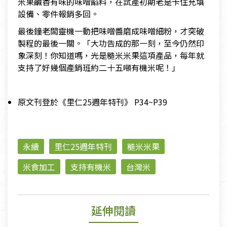
米果鹹香有味的味噌餡料，在試產初期老是卡住充填
設備、零件報銷多回。
最後鐘老闆靈機一動把味噌醬磨成味噌細粉，才突破
製程的最後一關。「大功告成的那一刻，至今仍然印
象深刻！你知道嗎，光是糙米米果這項產品，每年就
支持了好幾個產銷班約二十五噸有機米呢！」
原文刊登於《里仁25週年特刊》 P34~P39
永續
里仁25週年特刊
糙米米果
米食加工
支持有機米
台灣米
延伸閱讀