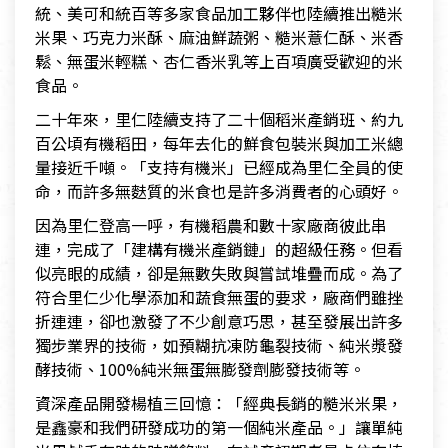
統、美可和統百等多家食品加工夥伴也陸續推出糙米
米果、巧克力米酥、麻油鮮蔬粥、糙米薏仁酥、米香
鬆、無蛋米輕糕、杏仁香米乳等上百項廣受歡迎的米
食品。
二十年來，里仁陸續支持了二十個稻米產銷班、約九
百公頃有機稻田，每年去化的鮮食包裝米與加工米總
量接近千噸。「支持有機米」已經成為里仁全員的使
命，而許多無麩質的米食也是許多消費者的心頭好。
因為里仁登高一呼，有機稻農和數十家廠商彼此串
連，完成了「建構有機米產銷鏈」的超級任務。但看
似亮眼的成績，卻是無數失敗與嘗試堆疊而成。為了
符合里仁少化學添加和蔬食無蛋的要求，廠商們雖挫
折連連，卻也激發了不少創意巧思，甚至發展出許多
獨步業界的技術，如預糊抗凍防龜裂技術、純米漿發
酵技術、100%純米無蛋無膨發劑膨發技術等。
資深產品開發楊植三回憶：「經典長銷的糙米米果，
是鑫豪和我們研發成功的第一個純米產品。」讓單純