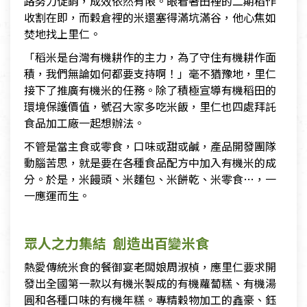
路努力促銷，成效依然有限。眼看著田裡的二期稻作
收割在即，而穀倉裡的米還塞得滿坑滿谷，他心焦如
焚地找上里仁。
「稻米是台灣有機耕作的主力，為了守住有機耕作面
積，我們無論如何都要支持啊！」毫不猶豫地，里仁
接下了推廣有機米的任務。除了積極宣導有機稻田的
環境保護價值，號召大家多吃米飯，里仁也四處拜託
食品加工廠一起想辦法。
不管是當主食或零食，口味或甜或鹹，產品開發團隊
動腦苦思，就是要在各種食品配方中加入有機米的成
分。於是，米饅頭、米麵包、米餅乾、米零食…，一
一應運而生。
眾人之力集結 創造出百變米食
熱愛傳統米食的餐御宴老闆娘周淑楨，應里仁要求開
發出全國第一款以有機米製成的有機蘿蔔糕、有機湯
圓和各種口味的有機年糕。專精穀物加工的鑫豪、鈺