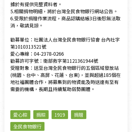
據於有提供完整資料者。
5.相關捐物明細，將於台灣全民食物銀行網站公告。
6.受限於捐贈作業流程，商品認購結帳3日後恕無法取
消，敬請見諒。
勸募單位：社團法人台灣全民食物銀行協會 台內社字
第1010313521號
愛心專線：04-2378-0266
勸募許可字號：衛部救字第1121361944號
受贈對象：送至台灣全民食物銀行的五個區域發放站
(桃園、台中、高屏、花蓮、台東)，並與超過185個在
地社福團體合作，將募集到的物資能及時送達有至有
需要的機構，長期且持續幫助弱勢團體。
愛心粽
捐粽
1919
捐贈
全民食物銀行