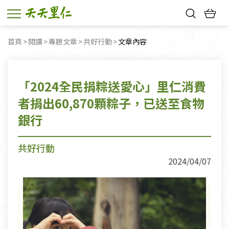
熱門搜尋：
首頁
閱讀
專題文章
共好行動
目前頁面：
文章內容
親子活動
幸福節中獎名單
「2024全民捐粽送愛心」里仁消費
者捐出60,870顆粽子，已送至食物
銀行
共好行動
2024/04/07