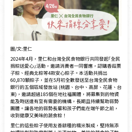
圖/文:里仁
2024年4月，里仁和台灣全民食物銀行共同發起｢全民
捐粽送愛心｣活動，邀請消費者一同響應，認購香菇栗
子粽、經典北粽等4款安心粽子。本活動共捐出
60,870顆粽子，並在5月初全數發送至台灣全民食物
銀行的五個區域發放站 (桃園、台中、高屏、花蓮、台
東)，邀請超過185個在地社福團體，將募集到的物資
能及時送達有至有需要的機構，長期且持續幫助弱勢
團體。讓各地的弱勢長輩和孩子們能在端午節之前，
收到健康又美味的蔬食粽！
里仁的這些粽子使用友善耕種的糯米製成，堅持無添