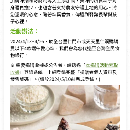
加調味劑和防腐劑等人工添加物，美味的蔬食粽子對
身體負擔少，也蘊含著支持農友守護土地的用心。將
您溫暖的心意，隨著粽葉香氣，傳遞到弱勢長輩與孩
子心裡！
活動辦法：
2024/4/13~4/26，於全台里仁門市或天天里仁網購購
買以下4款端午愛心粽，我們會為您代送至台灣全民食
物銀行。
※ 需要捐贈收據或公告者，請透過「
本捐贈活動索取
收據
」登錄系統，上網登錄完整「捐贈者個人資料及
發票號碼」。(請於2024/5/10前完成登錄。)