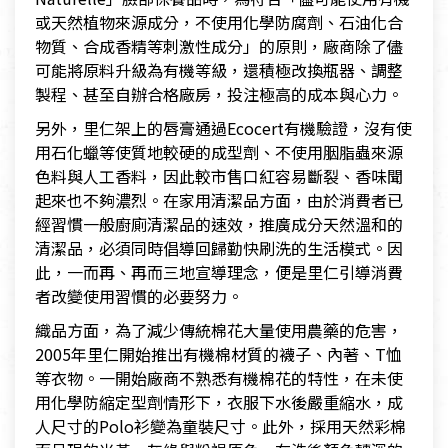
或天然植物來源成分，不使用化學防腐劑、石油化合
物質、合成香精等刺激性成分」的原則，廠商除了儘
可能將原料升級為有機等級，還積極改換瓶器、調整
製程、甚至自辦合格廠房，投注極高的成本與心力。
另外，里仁架上的唇膏通過Ecocert有機驗證，沒有使
用石化蠟等使質地較硬的成型劑、不使用胭脂蟲來源
色料與人工香料，因此較市售口紅容易斷裂、香味聞
起來也不夠濃烈。在家用清潔品方面，由於消費者已
經習慣一般廚廁清潔品的速效，推廣成分天然溫和的
清潔品，必須同時倡導回歸勤快刷洗的生活模式。因
此，一而再、再而三地宣導理念，便是里仁引導消費
者改變使用習慣的必要努力。
織品方面，為了減少傳統棉花大量使用農藥的危害，
2005年里仁開始推出有機棉材質的襪子、內著、T恤
等衣物。一開始廠商不熟悉有機棉花的特性，在未使
用化學防縮定型劑情形下，衣服下水後嚴重縮水，成
人尺寸的Polo衫變為童裝尺寸。此外，採用天然彩棉