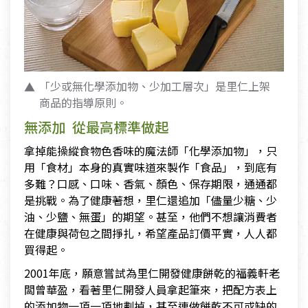
「少或無化學添加物、少加工層次」是里仁上架
商品的指導原則。
無添加 從最高標準做起
拿掉能操縱食物色香味的魔法師「化學添加物」，只
用「食材」本身的真實味道來製作「食品」，到底有
多難？口感、口味、香氣、顏色、保存期限，通通都
是挑戰。為了健康著想，里仁還追加「儘量少糖、少
油、少鹽、無蛋」的期望。甚至，他們不想讓消費者
在健康與荷包之間掙扎，希望產品訂價平實，人人都
買得起。
2001年底，願意嘗試為里仁開發健康餅乾的福義軒老
闆曾華盈，看著里仁開發人員拿起筆來，把配方表上
的添加物一項一項地劃掉，甚至連做餅乾不可或缺的