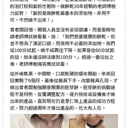
的泡打粉和氨粉也刪除。做餅乾30年經驗的老師傅極
力反對：「氨粉是做餅乾最基本的添加物，非用不
可。不然做不出來！」
曾老闆回憶，開發人員並沒有妥協退讓，而是委婉地
請老師傅試做看看，說：「我們想要健康的餅乾，但
並不想為了滿足口感，而使用不必要的添加物。我們
從100分試起，做不成再往下降。如果是從60分試起
的話，就永遠沒辦法達到100分。」經過一番拉扯之
後，老師傅勉強答應試試看。
從外緣焦黑、中間軟、口感乾硬的版本開始，來來回
回實驗了6個月，最後從模具下手，改變模具孔洞，才
做出曾老闆勉強願意開賣的胚芽餅。胚芽餅的挑戰過
程不是特例，反覆調整配方、提升技術或設備後才做
出來的產品，直到現在仍是里仁架上產品的成功方程
式，努力超過兩年才推出產品的，也大有人在。