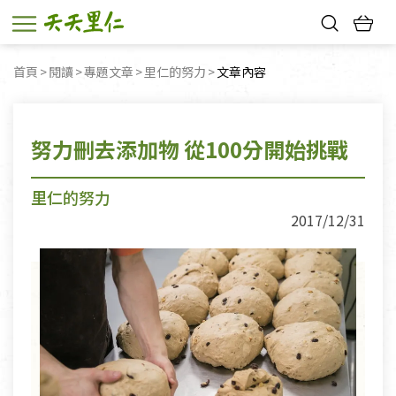
熱門搜尋：
首頁
閱讀
專題文章
里仁的努力
目前頁面：
文章內容
親子活動
幸福節中獎名單
努力刪去添加物 從100分開始挑戰
里仁的努力
2017/12/31