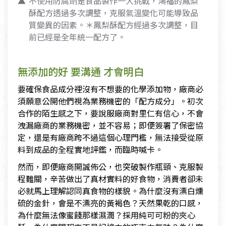
不使用防腐劑是食品製作一大挑戰，鴻福的鳳梨
酥配方透過多次調整，克服氣溫變化可能導致品
質變異的因素。＊鳳梨酥配方經過多次調整，目
前已經是全年統一配方了。
無添加的好 要溝通 才會明白
要確保食品成分裡沒有不想要的化學添加物，廠商必
須願意公開他們視為業務機密的「配方成分」。初次
合作的陌生感之下，要說服廠商對里仁有信心，不會
洩漏廠商的業務機密，並不容易；即便簽署了保密協
定，還是有廠商跨不過這個心理門檻，無法接受從原
料到成品的全程實地評鑑，而臨時喊卡。
然而，即便廠商開誠佈公，也突破製作瓶頸、克服製
程難關，辛苦做出了真材實料的好食物，消費者卻未
必就馬上理解認同真食物的樣貌。為什麼沒有漂白燻
硫的金針，會是不漂亮的黃褐色？天然果乾的口感，
為什麼無法像蜜餞那樣濕潤？採用純可可粉的夾心