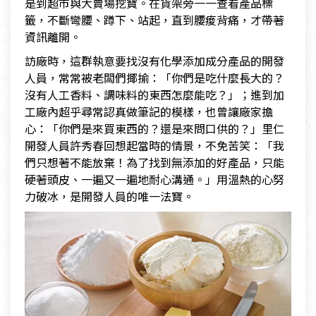
是到超市與大賣場挖寶。在貨架旁一一查看產品標
籤，不斷彎腰、蹲下、站起，直到腰痠背痛，才帶著
資訊離開。
訪廠時，這群執意要找沒有化學添加成分產品的開發
人員，常常被老闆們揶揄：「你們是吃什麼長大的？
沒有人工香料、調味料的東西怎麼能吃？」；進到加
工廠內超乎尋常認真做筆記的模樣，也曾讓廠家擔
心：「你們是來買東西的？還是來問口供的？」里仁
開發人員許秀春回想起當時的情景，不免苦笑：「我
們只想著不能放棄！為了找到無添加的好產品，只能
硬著頭皮、一遍又一遍地耐心溝通。」用溫熱的心努
力破冰，是開發人員的唯一法寶。