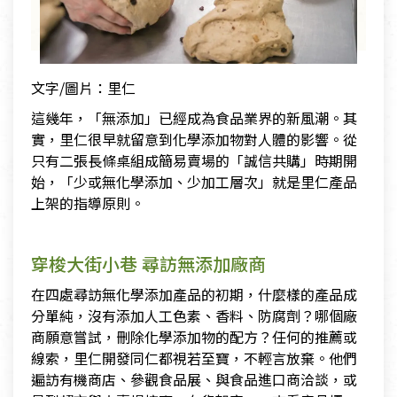
文字/圖片：里仁
這幾年，「無添加」已經成為食品業界的新風潮。其
實，里仁很早就留意到化學添加物對人體的影響。從
只有二張長條桌組成簡易賣場的「誠信共購」時期開
始，「少或無化學添加、少加工層次」就是里仁產品
上架的指導原則。
穿梭大街小巷 尋訪無添加廠商
在四處尋訪無化學添加產品的初期，什麼樣的產品成
分單純，沒有添加人工色素、香料、防腐劑？哪個廠
商願意嘗試，刪除化學添加物的配方？任何的推薦或
線索，里仁開發同仁都視若至寶，不輕言放棄。他們
遍訪有機商店、參觀食品展、與食品進口商洽談，或