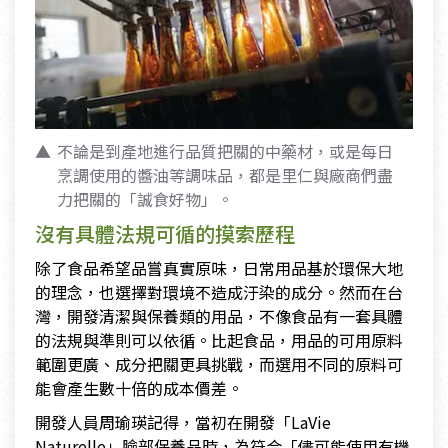
不論是到產地進行品質把關的中藥材，或是每日
烹調使用的醬油等調味品，都是里仁與廠商們盡
力把關的「誠食好物」。
沒有具體法規可循的摸索歷程
除了食品希望品嘗真實原味，日常用品基於環保大地
的理念，也選擇對環境不造成汙染的成分。然而在台
灣，開發清潔與保養類的用品，不像食品有一套具體
的法規與準則可以依循。比起食品，用品的可用原料
範圍更廣、成分把關更具挑戰，而選用不同的原料可
能會產生數十倍的成本價差。
開發人員周瑜瑛記得，當初在開發「LaVie
Naturelle」臉部保養品時，為符合「儘可能使用有機