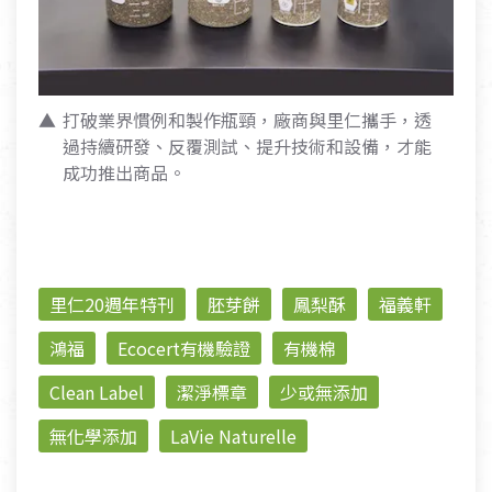
打破業界慣例和製作瓶頸，廠商與里仁攜手，透
過持續研發、反覆測試、提升技術和設備，才能
成功推出商品。
里仁20週年特刊
胚芽餅
鳳梨酥
福義軒
鴻福
Ecocert有機驗證
有機棉
Clean Label
潔淨標章
少或無添加
無化學添加
LaVie Naturelle