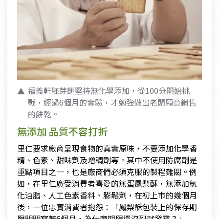
福義軒胚芽餅堅持無化學添加，從100分開始挑
戰，經過6個月的實驗，才勉強做出老闆願意銷售
的餅乾。
無添加 品質不容打折
里仁要求廠商呈現食物的真實原味，不要添加化學香
精、色素、甜味劑及增稠劑等。其中不使用防腐劑是
重點項目之一，也是廠商們必須克服的製程難關。例
如，在里仁廣受消費者喜愛的無蛋鳳梨酥，無添加氫
化油脂、人工色素香料、膨鬆劑，在初上市的幾個月
後，一位忠實消費者抱怨：「鳳梨酥包裝上的保存期
限明明寫著6個月，為什麼期限還沒到就發霉？」